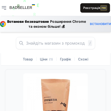
E
S
D
A
BADSELLER
Реєстрація
PRO
E
B
E
BADSELLER — порівняння цін і знижки
D
L
R
Встанови безкоштовне
Розширення Chrome
E
0
ВСТАНОВИТИ
0
та економ більше! 💰
L
R
E
A
E
/
Товар
Ціни
Графік
Схожі
|
|
|
(1)