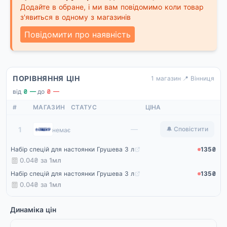
Додайте в обране, і ми вам повідомимо коли товар
з'явиться в одному з магазинів
Повідомити про наявність
ПОРІВНЯННЯ ЦІН
1 магазин
·
📍 Вінниця
від
₴ —
·
до
₴ —
#
МАГАЗИН
СТАТУС
ЦІНА
Епіцентр
—
1
🔔 Сповістити
немає
Набір спецій для настоянки Грушева 3 л
135₴
0.04₴ за
1мл
Набір спецій для настоянки Грушева 3 л
135₴
0.04₴ за
1мл
Динаміка цін