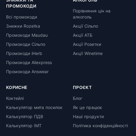
ПРОМОКОДИ
Порівняння цін на
Всі промокоди
алкоголь
Знижки Rozetka
Акції Сільпо
Промокоди Maudau
Акції АТБ
Промокоди Сільпо
Акції Розетки
Промокоди iHerb
Акції Winetime
Промокоди Aliexpress
Промокоди Answear
КОРИСНЕ
ПРОЄКТ
Коктейлі
Блог
Калькулятор мита посилок
Як це працює
Калькулятор ПДВ
Наші продукти
Калькулятор ІМТ
Політика конфіденційності