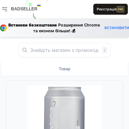
E
L
L
1
D
R
BADSELLER
L
Реєстрація
B
PRO
S
E
BADSELLER — порівняння цін і знижки
L
S
E
Встанови безкоштовне
Розширення Chrome
1
ВСТАНОВИТИ
D
0
1
S
E
та економ більше! 💰
/
Товар