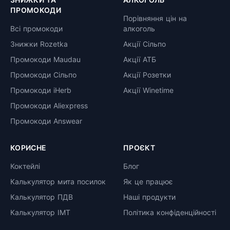
ПРОМОКОДИ
Порівняння цін на
Всі промокоди
алкоголь
Знижки Rozetka
Акції Сільпо
Промокоди Maudau
Акції АТБ
Промокоди Сільпо
Акції Розетки
Промокоди iHerb
Акції Winetime
Промокоди Aliexpress
Промокоди Answear
КОРИСНЕ
ПРОЄКТ
Коктейлі
Блог
Калькулятор мита посилок
Як це працює
Калькулятор ПДВ
Наші продукти
Калькулятор ІМТ
Політика конфіденційності