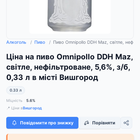
Алкоголь
/
Пиво
/
Пиво Omnipollo DDH Maz, світле, нефільт
Ціна на пиво Omnipollo DDH Maz,
світле, нефільтроване, 5,6%, з/б,
0,33 л в місті Вишгород
0.33 л
Міцність
5.6%
📍 Ціни в
Вишгород
Повідомити про знижку
Порівняти