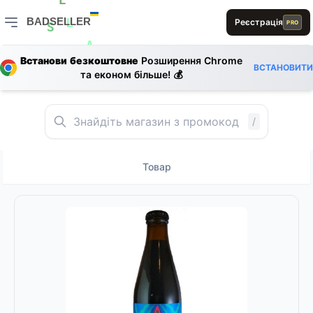
E
S
BADSELLER
Реєстрація
PRO
L
S
BADSELLER — порівняння цін і знижки
A
L
A
0
1
Встанови безкоштовне
Розширення Chrome
B
E
A
ВСТАНОВИТИ
0
A
R
та економ більше! 💰
/
Товар