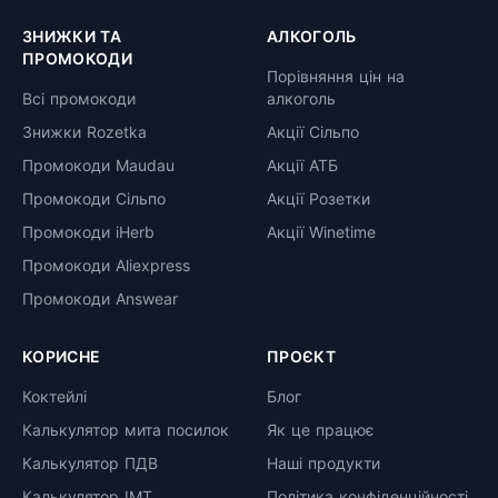
ЗНИЖКИ ТА
АЛКОГОЛЬ
ПРОМОКОДИ
Порівняння цін на
Всі промокоди
алкоголь
Знижки Rozetka
Акції Сільпо
Промокоди Maudau
Акції АТБ
Промокоди Сільпо
Акції Розетки
Промокоди iHerb
Акції Winetime
Промокоди Aliexpress
Промокоди Answear
КОРИСНЕ
ПРОЄКТ
Коктейлі
Блог
Калькулятор мита посилок
Як це працює
Калькулятор ПДВ
Наші продукти
Калькулятор ІМТ
Політика конфіденційності