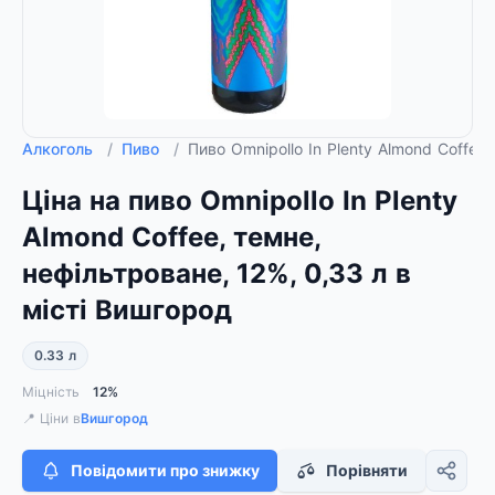
Алкоголь
/
Пиво
/
Пиво Omnipollo In Plenty Almond Coffee,
Ціна на пиво Omnipollo In Plenty
Almond Coffee, темне,
нефільтроване, 12%, 0,33 л в
місті Вишгород
0.33 л
Міцність
12%
📍 Ціни в
Вишгород
Повідомити про знижку
Порівняти