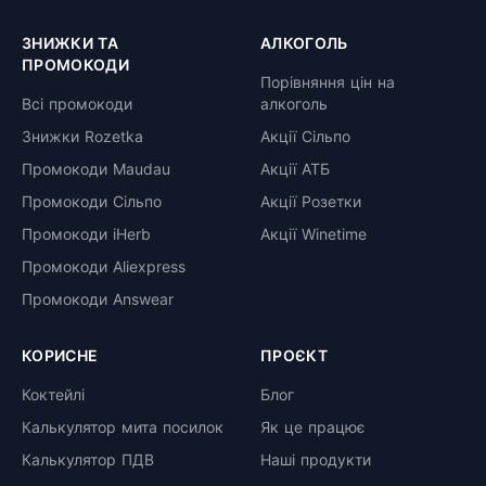
ЗНИЖКИ ТА
АЛКОГОЛЬ
ПРОМОКОДИ
Порівняння цін на
Всі промокоди
алкоголь
Знижки Rozetka
Акції Сільпо
Промокоди Maudau
Акції АТБ
Промокоди Сільпо
Акції Розетки
Промокоди iHerb
Акції Winetime
Промокоди Aliexpress
Промокоди Answear
КОРИСНЕ
ПРОЄКТ
Коктейлі
Блог
Калькулятор мита посилок
Як це працює
Калькулятор ПДВ
Наші продукти