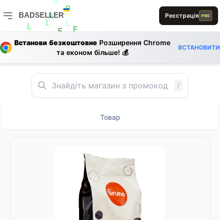
S
L
E
E
D
L
D
BADSELLER
Реєстрація
PRO
R
B
1
L
BADSELLER — порівняння цін і знижки
L
E
E
B
E
A
Встанови безкоштовне
Розширення Chrome
E
E
ВСТАНОВИТИ
L
та економ більше! 💰
/
Товар