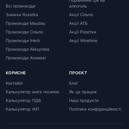
Порівняння цін на
Всі промокоди
алкоголь
Знижки Rozetka
Акції Сільпо
Промокоди Maudau
Акції АТБ
Промокоди Сільпо
Акції Розетки
Промокоди iHerb
Акції Winetime
Промокоди Aliexpress
Промокоди Answear
КОРИСНЕ
ПРОЄКТ
Коктейлі
Блог
Калькулятор мита посилок
Як це працює
Калькулятор ПДВ
Наші продукти
Калькулятор ІМТ
Політика конфіденційності