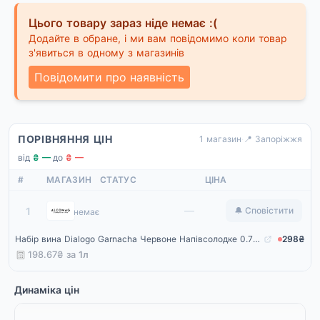
Цього товару зараз ніде немає :(
Додайте в обране, і ми вам повідомимо коли товар
з'явиться в одному з магазинів
Повідомити про наявність
ПОРІВНЯННЯ ЦІН
1 магазин
·
📍 Запоріжжя
від
₴ —
·
до
₴ —
#
МАГАЗИН
СТАТУС
ЦІНА
Alcomag
—
1
🔔 Сповістити
немає
Набір вина Dialogo Garnacha Червоне Напівсолодке 0.75 (набір 2 х 0.75 л)
298₴
198.67₴ за
1л
Динаміка цін