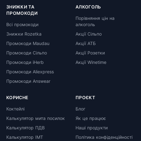
ЗНИЖКИ ТА
АЛКОГОЛЬ
ПРОМОКОДИ
Порівняння цін на
Всі промокоди
алкоголь
Знижки Rozetka
Акції Сільпо
Промокоди Maudau
Акції АТБ
Промокоди Сільпо
Акції Розетки
Промокоди iHerb
Акції Winetime
Промокоди Aliexpress
Промокоди Answear
КОРИСНЕ
ПРОЄКТ
Коктейлі
Блог
Калькулятор мита посилок
Як це працює
Калькулятор ПДВ
Наші продукти
Калькулятор ІМТ
Політика конфіденційності