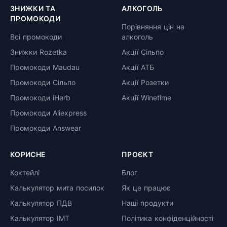
ЗНИЖКИ ТА
АЛКОГОЛЬ
ПРОМОКОДИ
Порівняння цін на
Всі промокоди
алкоголь
Знижки Rozetka
Акції Сільпо
Промокоди Maudau
Акції АТБ
Промокоди Сільпо
Акції Розетки
Промокоди iHerb
Акції Winetime
Промокоди Aliexpress
Промокоди Answear
КОРИСНЕ
ПРОЄКТ
Коктейлі
Блог
Калькулятор мита посилок
Як це працює
Калькулятор ПДВ
Наші продукти
Калькулятор ІМТ
Політика конфіденційності