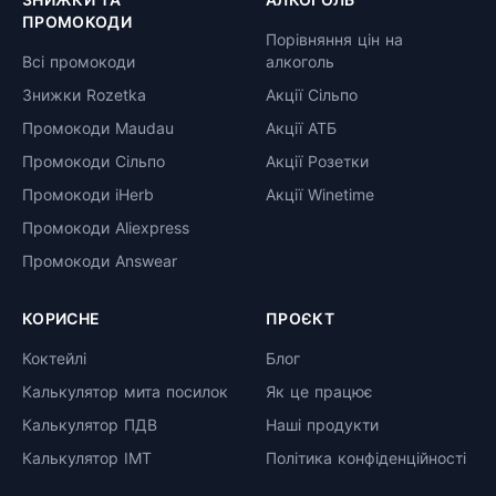
ПРОМОКОДИ
Порівняння цін на
Всі промокоди
алкоголь
Знижки Rozetka
Акції Сільпо
Промокоди Maudau
Акції АТБ
Промокоди Сільпо
Акції Розетки
Промокоди iHerb
Акції Winetime
Промокоди Aliexpress
Промокоди Answear
КОРИСНЕ
ПРОЄКТ
Коктейлі
Блог
Калькулятор мита посилок
Як це працює
Калькулятор ПДВ
Наші продукти
Калькулятор ІМТ
Політика конфіденційності