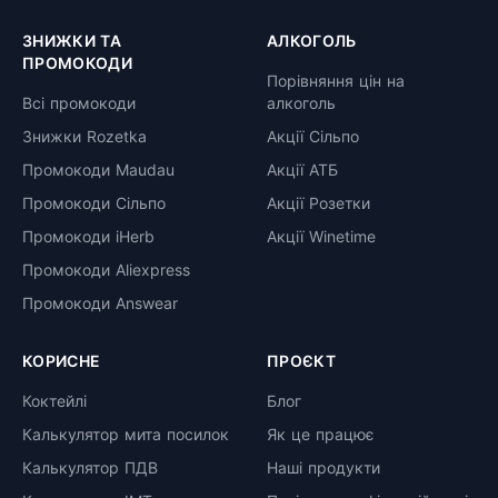
ЗНИЖКИ ТА
АЛКОГОЛЬ
ПРОМОКОДИ
Порівняння цін на
Всі промокоди
алкоголь
Знижки Rozetka
Акції Сільпо
Промокоди Maudau
Акції АТБ
Промокоди Сільпо
Акції Розетки
Промокоди iHerb
Акції Winetime
Промокоди Aliexpress
Промокоди Answear
КОРИСНЕ
ПРОЄКТ
Коктейлі
Блог
Калькулятор мита посилок
Як це працює
Калькулятор ПДВ
Наші продукти