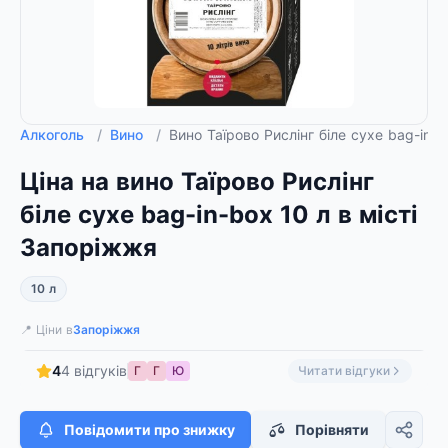
Алкоголь
/
Вино
/
Вино Таїрово Рислiнг біле сухе bag-in-b
Ціна на вино Таїрово Рислiнг
біле сухе bag-in-box 10 л в місті
Запоріжжя
10 л
📍 Ціни в
Запоріжжя
4
4 відгуків
Г
Г
Ю
Читати відгуки
Повідомити про знижку
Порівняти