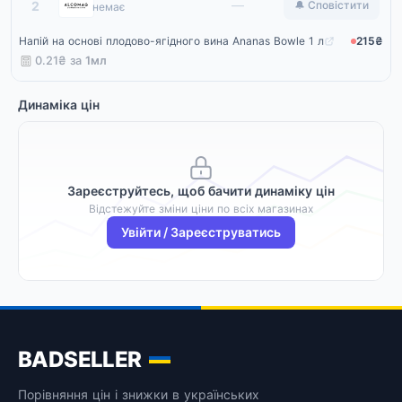
Alcomag
—
2
🔔 Сповістити
немає
Напій на основі плодово-ягідного вина Ananas Bowle 1 л
215₴
0.21₴ за
1мл
Динаміка цін
Зареєструйтесь, щоб бачити динаміку цін
Відстежуйте зміни ціни по всіх магазинах
Увійти / Зареєструватись
BADSELLER
Порівняння цін і знижки в українських