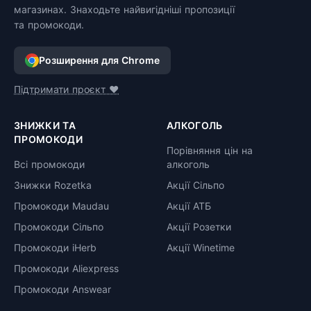
магазинах. Знаходьте найвигідніші пропозиції
та промокоди.
Розширення для Chrome
Підтримати проєкт ❤️
ЗНИЖКИ ТА
АЛКОГОЛЬ
ПРОМОКОДИ
Порівняння цін на
Всі промокоди
алкоголь
Знижки Rozetka
Акції Сільпо
Промокоди Maudau
Акції АТБ
Промокоди Сільпо
Акції Розетки
Промокоди iHerb
Акції Winetime
Промокоди Aliexpress
Промокоди Answear