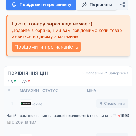
Повідомити про знижку
Порівняти
Цього товару зараз ніде немає :(
Додайте в обране, і ми вам повідомимо коли товар
з'явиться в одному з магазинів
Повідомити про наявність
ПОРІВНЯННЯ ЦІН
2 магазини
·
📍 Запоріжжя
від
₴ —
·
до
₴ —
#
МАГАЗИН
СТАТУС
ЦІНА
Rozetka
—
1
🔔 Сповістити
немає
Напій ароматизований на основі плодово-ягідного вина Katlenburger Ananas Bowle 1 л 7% (4001486965001)
199₴
0.20₴ за
1мл