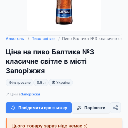
Алкоголь
/
Пиво світле
/
Пиво Балтика №3 класичне світл
Ціна на пиво Балтика №3
класичне світле в місті
Запоріжжя
Фільтроване
0.5 л
🌍 Україна
📍 Ціни в
Запоріжжя
Повідомити про знижку
Порівняти
Цього товару зараз ніде немає :(