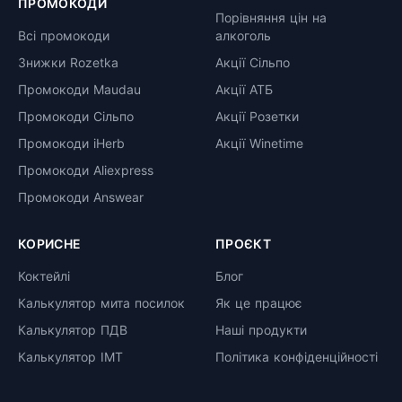
ПРОМОКОДИ
Порівняння цін на
Всі промокоди
алкоголь
Знижки Rozetka
Акції Сільпо
Промокоди Maudau
Акції АТБ
Промокоди Сільпо
Акції Розетки
Промокоди iHerb
Акції Winetime
Промокоди Aliexpress
Промокоди Answear
КОРИСНЕ
ПРОЄКТ
Коктейлі
Блог
Калькулятор мита посилок
Як це працює
Калькулятор ПДВ
Наші продукти
Калькулятор ІМТ
Політика конфіденційності