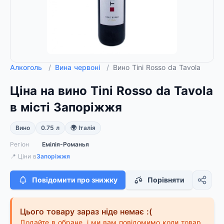
Алкоголь
/
Вина червоні
/
Вино Tini Rosso da Tavola
Ціна на вино Tini Rosso da Tavola
в місті Запоріжжя
Вино
0.75 л
🌍 Італія
Регіон
Емілія-Романья
📍 Ціни в
Запоріжжя
Повідомити про знижку
Порівняти
Цього товару зараз ніде немає :(
Додайте в обране, і ми вам повідомимо коли товар