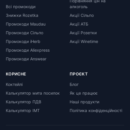
Порівняння цін на
Всі промокоди
алкоголь
Знижки Rozetka
Акції Сільпо
Промокоди Maudau
Акції АТБ
Промокоди Сільпо
Акції Розетки
Промокоди iHerb
Акції Winetime
Промокоди Aliexpress
Промокоди Answear
КОРИСНЕ
ПРОЄКТ
Коктейлі
Блог
Калькулятор мита посилок
Як це працює
Калькулятор ПДВ
Наші продукти
Калькулятор ІМТ
Політика конфіденційності