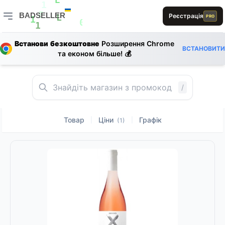
B
E
B
E
1
BADSELLER
Реєстрація
PRO
E
L
1
0
BADSELLER — порівняння цін і знижки
1
R
D
0
Встанови безкоштовне
Розширення Chrome
B
ВСТАНОВИТИ
L
D
D
та економ більше! 💰
R
/
Товар
Ціни
Графік
|
|
(1)