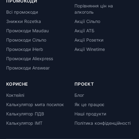
ПРОМОКОДИ
Порівняння цін на
Всі промокоди
алкоголь
Знижки Rozetka
Акції Сільпо
Промокоди Maudau
Акції АТБ
Промокоди Сільпо
Акції Розетки
Промокоди iHerb
Акції Winetime
Промокоди Aliexpress
Промокоди Answear
КОРИСНЕ
ПРОЄКТ
Коктейлі
Блог
Калькулятор мита посилок
Як це працює
Калькулятор ПДВ
Наші продукти
Калькулятор ІМТ
Політика конфіденційності