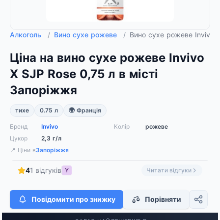
Алкоголь
/
Вино сухе рожеве
/
Вино сухе рожеве Invivo 
Ціна на вино сухе рожеве Invivo
X SJP Rose 0,75 л в місті
Запоріжжя
тихе
0.75 л
🌍 Франція
Бренд
Invivo
Колір
рожеве
Цукор
2,3 г/л
📍 Ціни в
Запоріжжя
4
1 відгуків
Y
Читати відгуки
Повідомити про знижку
Порівняти