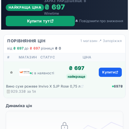
ЗАРАЗ НАЙДЕШЕВШЕ В
₴ 697
НАЙКРАЩА ЦІНА
Winetime
Купити тут
🔔 Повідомити про зниження
ПОРІВНЯННЯ ЦІН
1 магазин
·
📍 Запоріжжя
від
₴ 697
·
до
₴ 697
·
різниця
₴ 0
#
МАГАЗИН
СТАТУС
ЦІНА
₴ 697
⭐
Winetime
Купити
є в наявності
найкраще
Вино сухе рожеве Invivo X SJP Rose 0,75 л
697₴
929.33₴ за
1
л
Динаміка цін