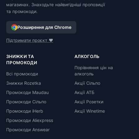
магазинах. Знаходьте найвигідніші пропозиції
та промокоди.
Розширення для Chrome
Підтримати проєкт ❤️
ЗНИЖКИ ТА
АЛКОГОЛЬ
ПРОМОКОДИ
Порівняння цін на
Всі промокоди
алкоголь
Знижки Rozetka
Акції Сільпо
Промокоди Maudau
Акції АТБ
Промокоди Сільпо
Акції Розетки
Промокоди iHerb
Акції Winetime
Промокоди Aliexpress
Промокоди Answear