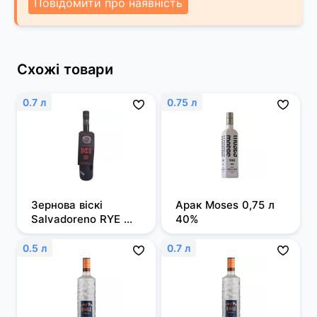
Повідомити про наявність
Схожі товари
0.7 л
0.75 л
Зернова віскі 
Арак Moses 0,75 л 
Salvadoreno RYE 
40%
0,7л 50%
0.5 л
0.7 л