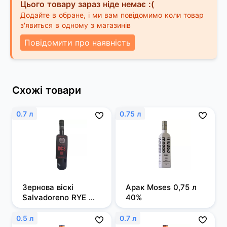
Цього товару зараз ніде немає :(
Додайте в обране, і ми вам повідомимо коли товар
з'явиться в одному з магазинів
Повідомити про наявність
Схожі товари
0.7 л
0.75 л
Зернова віскі 
Арак Moses 0,75 л 
Salvadoreno RYE 
40%
0,7л 50%
0.5 л
0.7 л