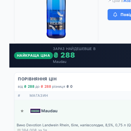
📍 Ціни в
Жов
Пові
ЗАРАЗ НАЙДЕШЕВШЕ В
₴ 288
НАЙКРАЩА ЦІНА
Maudau
ПОРІВНЯННЯ ЦІН
від
₴ 288
·
до
₴ 288
·
різниця
₴ 0
#
МАГАЗИН
⭐
Maudau
Вино Devotion Landwein Rhein, біле, напівсолодке, 8,5%, 0,75 л (
384.00₴ за
1
л