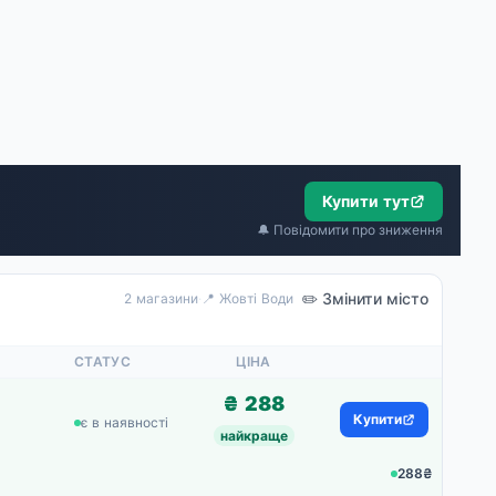
Купити тут
🔔 Повідомити про зниження
✏️ Змінити місто
2 магазини
·
📍 Жовті Води
СТАТУС
ЦІНА
₴ 288
Купити
є в наявності
найкраще
288₴