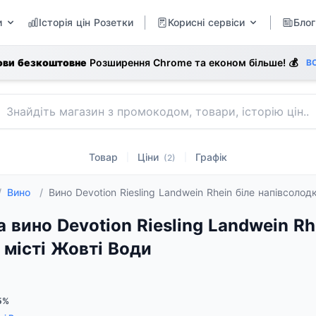
и
Історія цін Розетки
Корисні сервіси
Блог
ови безкоштовне
Розширення Chrome та економ більше! 💰
В
Товар
Ціни
Графік
|
|
(2)
/
Вино
/
Вино Devotion Riesling Landwein Rhein біле напівсол
а вино Devotion Riesling Landwein Rh
 місті Жовті Води
5%