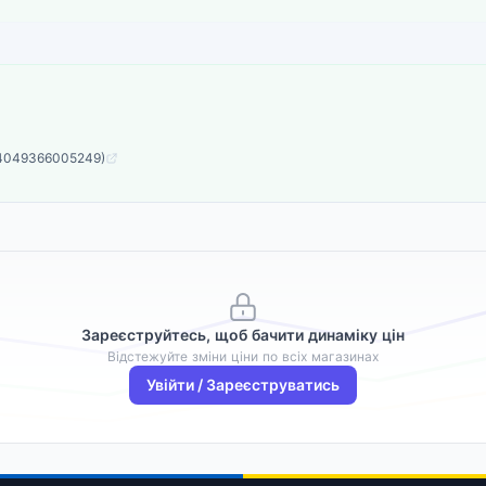
 (4049366005249)
Зареєструйтесь, щоб бачити динаміку цін
Відстежуйте зміни ціни по всіх магазинах
Увійти / Зареєструватись