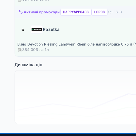
🏷️ Активні промокоди:
всі 16 →
HAPPYAPP0408
LOR08
⭐
Rozetka
Вино Devotion Riesling Landwein Rhein біле напівсолодке 0.75 л
384.00₴ за
1
л
Динаміка цін