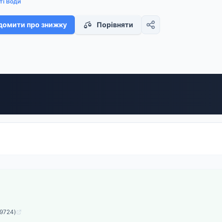
ті Води
домити про знижку
Порівняти
Q9724)