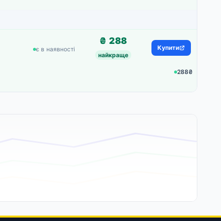
₴ 288
Купити
є в наявності
найкраще
288₴