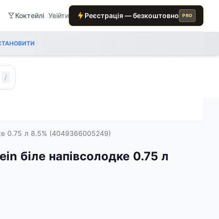
Коктейлі
Увійти
Реєстрація — безкоштовно
PRO
СТАНОВИТИ
/
одке 0.75 л 8.5% (4049366005249)
ein біле напівсолодке 0.75 л