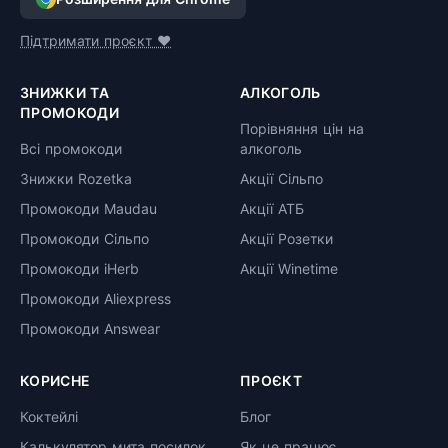
Підтримати проєкт ❤️
ЗНИЖКИ ТА
АЛКОГОЛЬ
ПРОМОКОДИ
Порівняння цін на
Всі промокоди
алкоголь
Знижки Rozetka
Акції Сільпо
Промокоди Maudau
Акції АТБ
Промокоди Сільпо
Акції Розетки
Промокоди iHerb
Акції Winetime
Промокоди Aliexpress
Промокоди Answear
КОРИСНЕ
ПРОЄКТ
Коктейлі
Блог
Калькулятор мита посилок
Як це працює