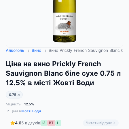
Алкоголь
/
Вино
/
Вино Prickly French Sauvignon Blanc бі
Ціна на вино Prickly French
Sauvignon Blanc біле сухе 0.75 л
12.5% в місті Жовті Води
0.75 л
Міцність
12.5%
📍 Ціни в
Жовті Води
4.6
5 відгуків
ІЗ
ВТ
Н
Читати відгуки