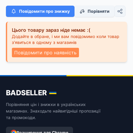
Повідомити про знижку
Порівняти
Цього товару зараз ніде немає :(
Додайте в обране, і ми вам повідомимо коли товар
з'явиться в одному з магазинів
Повідомити про наявність
BADSELLER
Порівняння цін і знижки в українських
магазинах. Знаходьте найвигідніші пропозиції
та промокоди.
Розширення для Chrome