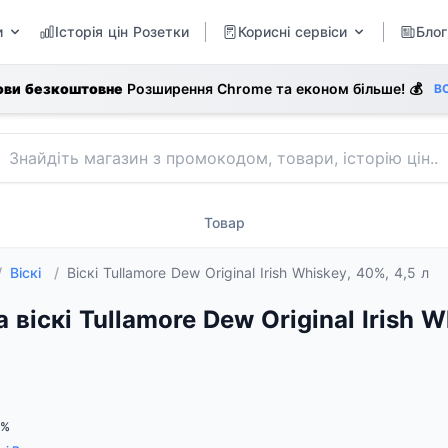
и
Історія цін Розетки
Корисні сервіси
Блог
ови безкоштовне
Розширення Chrome та економ більше! 💰
В
Товар
/
Віскі
/
Віскі Tullamore Dew Original Irish Whiskey, 40%, 4,5 л
а віскі Tullamore Dew Original Irish W
0%