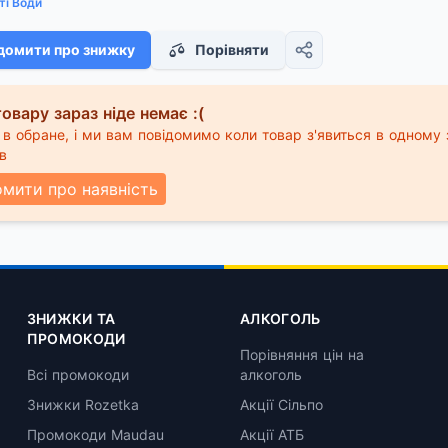
ті Води
домити про знижку
Порівняти
овару зараз ніде немає :(
в обране, і ми вам повідомимо коли товар з'явиться в одному 
в
омити про наявність
ЗНИЖКИ ТА
АЛКОГОЛЬ
ПРОМОКОДИ
Порівняння цін на
Всі промокоди
алкоголь
Знижки Rozetka
Акції Сільпо
Промокоди Maudau
Акції АТБ