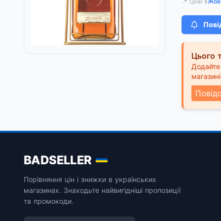
📍 Ціни в
Жов
Пові
Цього т
Додайте 
магазині
Повід
BADSELLER
Порівняння цін і знижки в українських
магазинах. Знаходьте найвигідніші пропозиції
та промокоди.