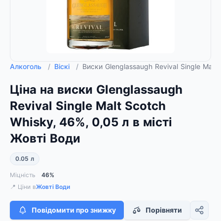
Алкоголь
/
Віскі
/
Виски Glenglassaugh Revival Single Malt
Ціна на виски Glenglassaugh
Revival Single Malt Scotch
Whisky, 46%, 0,05 л в місті
Жовті Води
0.05 л
Міцність
46%
📍 Ціни в
Жовті Води
Повідомити про знижку
Порівняти