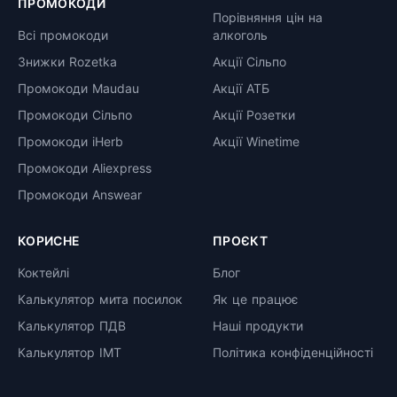
ПРОМОКОДИ
Порівняння цін на
Всі промокоди
алкоголь
Знижки Rozetka
Акції Сільпо
Промокоди Maudau
Акції АТБ
Промокоди Сільпо
Акції Розетки
Промокоди iHerb
Акції Winetime
Промокоди Aliexpress
Промокоди Answear
КОРИСНЕ
ПРОЄКТ
Коктейлі
Блог
Калькулятор мита посилок
Як це працює
Калькулятор ПДВ
Наші продукти
Калькулятор ІМТ
Політика конфіденційності