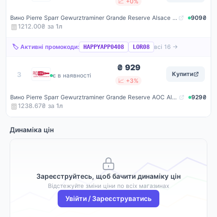
📈 +0%
Вино Pierre Sparr Gewurztraminer Grande Reserve Alsace AOC, біле, напівсухе, 11-14,5%, 0,75 л
909₴
1212.00₴ за
1
л
🏷️ Активні промокоди:
всі 16 →
HAPPYAPP0408
LOR08
₴ 929
ProVino
3
Купити
є в наявності
📈 +3%
Вино Pierre Sparr Gewurztraminer Grande Reserve AOC Alsace біле напівсухе 0.75 л 11-14.5%
929₴
1238.67₴ за
1
л
Динаміка цін
Зареєструйтесь, щоб бачити динаміку цін
Відстежуйте зміни ціни по всіх магазинах
Увійти / Зареєструватись