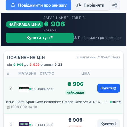
Повідомити про знижку
Порівняти
ЗАРАЗ НАЙДЕШЕВШЕ В
₴ 906
НАЙКРАЩА ЦІНА
Rozetka
Купити тут
🔔 Повідомити про зниження
ПОРІВНЯННЯ ЦІН
3 магазини
·
📍 Жовті Води
від
₴ 906
·
до
₴ 929
·
різниця
₴ 23
#
МАГАЗИН
СТАТУС
ЦІНА
₴ 906
⭐
Rozetka
Купити
є в наявності
найкраще
Вино Pierre Sparr Gewurztraminer Grande Reserve AOC Alsace біле напівсухе 0.75 л 11-14.5% (3263530001078)
906₴
1208.00₴ за
1
л
₴ 909
Maudau
2
Купити
є в наявності