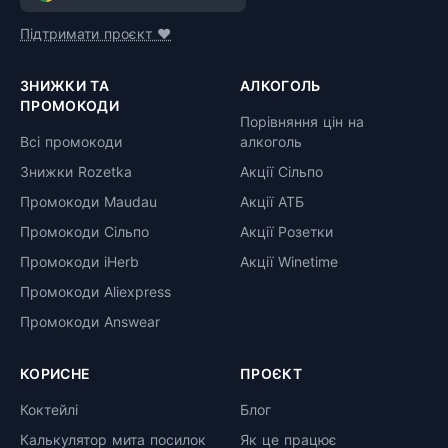
Підтримати проєкт ❤️
ЗНИЖКИ ТА
АЛКОГОЛЬ
ПРОМОКОДИ
Порівняння цін на
Всі промокоди
алкоголь
Знижки Rozetka
Акції Сільпо
Промокоди Maudau
Акції АТБ
Промокоди Сільпо
Акції Розетки
Промокоди iHerb
Акції Winetime
Промокоди Aliexpress
Промокоди Answear
КОРИСНЕ
ПРОЄКТ
Коктейлі
Блог
Калькулятор мита посилок
Як це працює