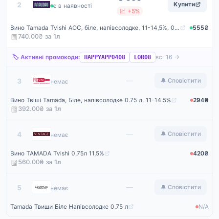
Maudau
2
Купити
є в наявності
📈 +5%
Вино Tamada Tvishi AOC, біле, напівсолодке, 11-14,5%, 0,75 л (201803)
555₴
740.00₴ за
1
л
🏷️ Активні промокоди:
всі 16 →
HAPPYAPP0408
LOR08
ProVino
—
3
🔔 Сповістити
немає
Вино Твіші Tamada, Біле, напівсолодке 0.75 л, 11-14.5%
294₴
392.00₴ за
1
л
Vintage
—
4
🔔 Сповістити
немає
Вино TAMADA Tvishi 0,75л 11,5%
420₴
560.00₴ за
1
л
Alcomag
—
5
🔔 Сповістити
немає
Tamada Твиши Біле Напівсолодке 0.75 л
N/A