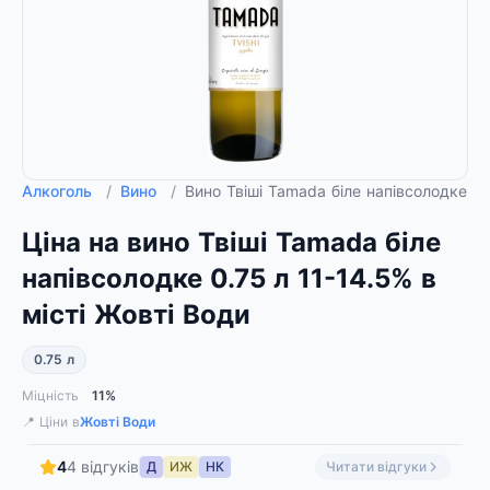
Алкоголь
/
Вино
/
Вино Твіші Tamada біле напівсолодке 0
Ціна на вино Твіші Tamada біле
напівсолодке 0.75 л 11-14.5% в
місті Жовті Води
0.75 л
Міцність
11%
📍 Ціни в
Жовті Води
4
4 відгуків
Д
ИЖ
НК
Читати відгуки