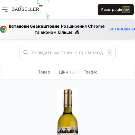
L
S
A
1
L
A
BADSELLER
Реєстрація
PRO
R
E
0
S
D
S
BADSELLER — порівняння цін і знижки
S
D
E
Встанови безкоштовне
Розширення Chrome
E
ВСТАНОВИТИ
R
A
E
та економ більше! 💰
S
E
A
A
E
0
/
Товар
Ціни
Графік
|
|
(5)