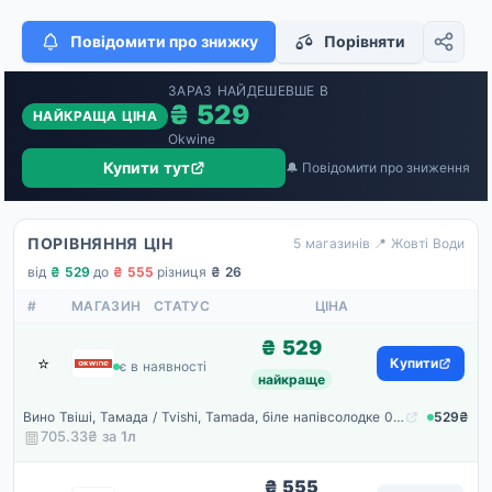
Повідомити про знижку
Порівняти
ЗАРАЗ НАЙДЕШЕВШЕ В
₴ 529
НАЙКРАЩА ЦІНА
Okwine
Купити тут
🔔 Повідомити про зниження
ПОРІВНЯННЯ ЦІН
5 магазинів
·
📍 Жовті Води
від
₴ 529
·
до
₴ 555
·
різниця
₴ 26
#
МАГАЗИН
СТАТУС
ЦІНА
₴ 529
⭐
Okwine
Купити
є в наявності
найкраще
Вино Твіші, Тамада / Tvishi, Tamada, біле напівсолодке 0.75л
529₴
705.33₴ за
1
л
₴ 555