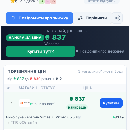
5
12 відгуків
В
В
А
Читати відгуки
Повідомити про знижку
Порівняти
ЗАРАЗ НАЙДЕШЕВШЕ В
₴ 837
НАЙКРАЩА ЦІНА
Winetime
Купити тут
🔔 Повідомити про зниження
ПОРІВНЯННЯ ЦІН
3 магазини
·
📍 Жовті Води
від
₴ 837
·
до
₴ 839
·
різниця
₴ 2
#
МАГАЗИН
СТАТУС
ЦІНА
₴ 837
⭐
Winetime
Купити
є в наявності
найкраще
Вино сухе червоне Vintae El Picaro 0,75 л
837₴
1116.00₴ за
1
л