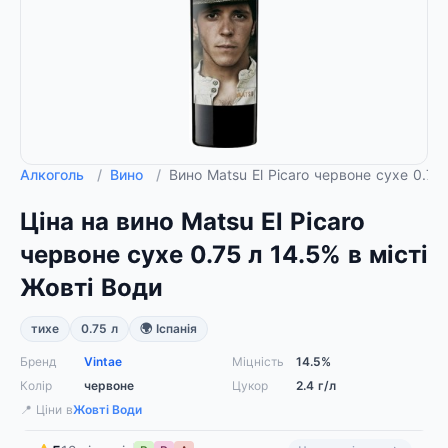
Алкоголь
/
Вино
/
Вино Matsu El Picaro червоне сухе 0.7
Ціна на вино Matsu El Picaro
червоне сухе 0.75 л 14.5% в місті
Жовті Води
тихе
0.75 л
🌍 Іспанія
Бренд
Vintae
Міцність
14.5%
Колір
червоне
Цукор
2.4 г/л
📍 Ціни в
Жовті Води