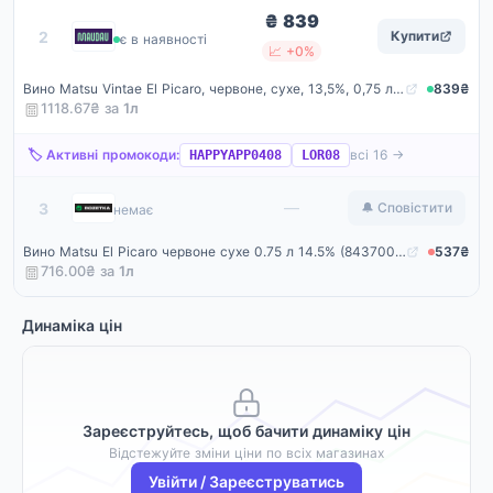
₴ 839
Maudau
2
Купити
є в наявності
📈 +0%
Вино Matsu Vintae El Picaro, червоне, сухе, 13,5%, 0,75 л (8000015426282)
839₴
1118.67₴ за
1
л
🏷️ Активні промокоди:
всі 16 →
HAPPYAPP0408
LOR08
Rozetka
—
3
🔔 Сповістити
немає
Вино Matsu El Picaro червоне сухе 0.75 л 14.5% (8437008695822H)
537₴
716.00₴ за
1
л
Динаміка цін
Зареєструйтесь, щоб бачити динаміку цін
Відстежуйте зміни ціни по всіх магазинах
Увійти / Зареєструватись