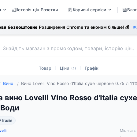
и
Історія цін Розетки
Корисні сервіси
Блог
ови безкоштовне
Розширення Chrome та економ більше! 💰
В
Товар
Ціни
Графік
|
|
(1)
/
Вино
/
Вино Lovelli Vino Rosso d'Italia сухе червоне 0.75 л 
а вино Lovelli Vino Rosso d'Italia сух
 Води
 Італія
elli
Міцність