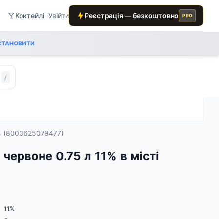
Коктейлі
Увійти
Реєстрація — безкоштовно
PRO
СТАНОВИТИ
/
11% (8003625079477)
е червоне 0.75 л 11% в місті
11%