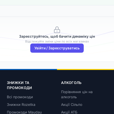
Зареєструйтесь, щоб бачити динаміку цін
Відстежуйте зміни ціни по всіх магазинах
Увійти / Зареєструватись
ЗНИЖКИ ТА
АЛКОГОЛЬ
ПРОМОКОДИ
Порівняння цін на
Всі промокоди
алкоголь
Знижки Rozetka
Акції Сільпо
Промокоди Maudau
Акції АТБ