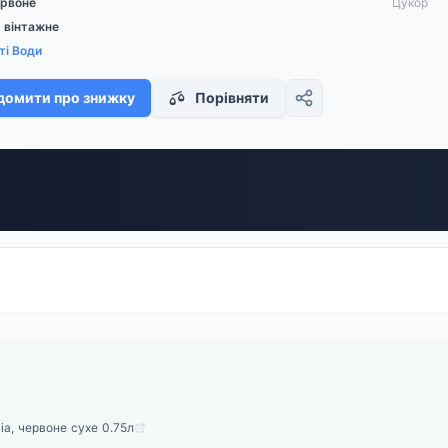
рвоне
Цукор
 вінтажне
ті Води
домити про знижку
Порівняти
alia, червоне сухе 0.75л