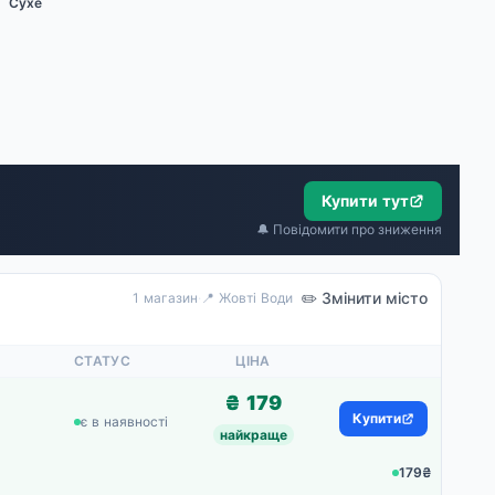
Сухе
Купити тут
🔔 Повідомити про зниження
✏️ Змінити місто
1 магазин
·
📍 Жовті Води
СТАТУС
ЦІНА
₴ 179
Купити
є в наявності
найкраще
179₴