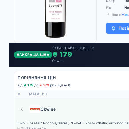
Колір
Че
Рік
Не
📍 Ціни в
Жов
Пові
ЗАРАЗ НАЙДЕШЕВШЕ В
₴ 179
НАЙКРАЩА ЦІНА
Okwine
ПОРІВНЯННЯ ЦІН
від
₴ 179
·
до
₴ 179
·
різниця
₴ 0
#
МАГАЗИН
⭐
Okwine
Вино "Ловеллі" Россо д'Італія / "Lovelli" Rosso d'Italia, Provinco It
238.67₴ за
1
л