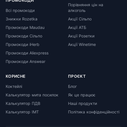
ПРОМОКОДИ
Порівняння цін на
Всі промокоди
алкоголь
Знижки Rozetka
Акції Сільпо
Промокоди Maudau
Акції АТБ
Промокоди Сільпо
Акції Розетки
Промокоди iHerb
Акції Winetime
Промокоди Aliexpress
Промокоди Answear
КОРИСНЕ
ПРОЄКТ
Коктейлі
Блог
Калькулятор мита посилок
Як це працює
Калькулятор ПДВ
Наші продукти
Калькулятор ІМТ
Політика конфіденційності