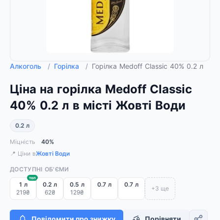
Алкоголь
/
Горілка
/
Горілка Medoff Classic 40% 0.2 л
Ціна на горілка Medoff Classic
40% 0.2 л в місті Жовті Води
0.2 л
Міцність
40%
📍 Ціни в
Жовті Води
ДОСТУПНІ ОБ'ЄМИ
топ
1 л
0.2 л
0.5 л
0.7 л
0.7 л
+3 ще
219₴
62₴
129₴
Повідомити про знижку
Порівняти