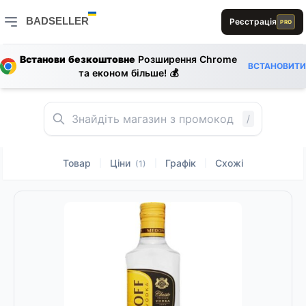
E
BADSELLER
Реєстрація
PRO
BADSELLER — порівняння цін і знижки
Встанови безкоштовне
Розширення Chrome
ВСТАНОВИТИ
та економ більше! 💰
/
Товар
Ціни
Графік
Схожі
|
|
|
(1)