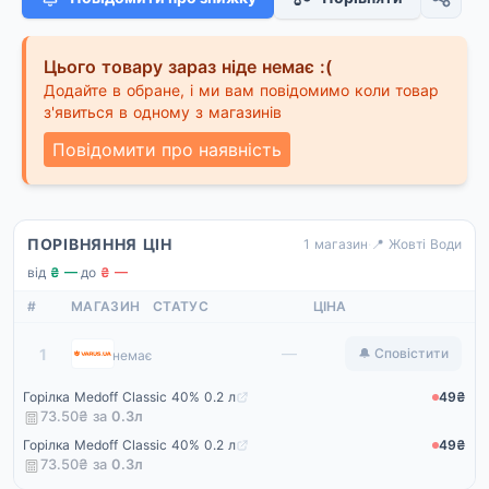
Цього товару зараз ніде немає :(
Додайте в обране, і ми вам повідомимо коли товар
з'явиться в одному з магазинів
Повідомити про наявність
ПОРІВНЯННЯ ЦІН
1 магазин
·
📍 Жовті Води
від
₴ —
·
до
₴ —
#
МАГАЗИН
СТАТУС
ЦІНА
Варус
—
1
🔔 Сповістити
немає
Горілка Medoff Classic 40% 0.2 л
49₴
73.50₴ за
0.3
л
Горілка Medoff Classic 40% 0.2 л
49₴
73.50₴ за
0.3
л