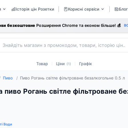
и
Історія цін Розетки
Корисні сервіси
Блог
ови безкоштовне
Розширення Chrome та економ більше! 💰
В
Товар
Ціни
Графік
|
|
(1)
/
Пиво
/
Пиво Рогань світле фільтроване безалкогольне 0.5 л
а пиво Рогань світле фільтроване бе
ті Води