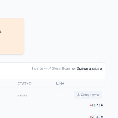
з
✏️ Змінити місто
1 магазин
·
📍 Жовті Води
СТАТУС
ЦІНА
—
🔔 Сповістити
немає
28.48₴
28.48₴