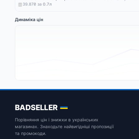
39.87₴ за
0.7
л
Динаміка цін
BADSELLER
Порівняння цін і знижки в українських
магазинах. Знаходьте найвигідніші пропозиції
та промокоди.