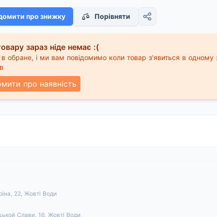
домити про знижку
Порівняти
овару зараз ніде немає :(
в обране, і ми вам повідомимо коли товар з'явиться в одному 
в
омити про наявність
аріна, 22, Жовті Води
цькой Слави, 16, Жовті Води