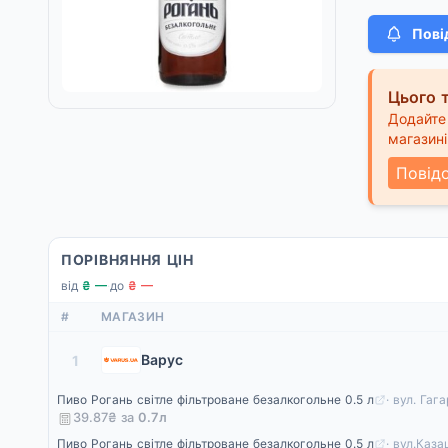
Пові
Цього т
Додайте 
магазині
Повід
ПОРІВНЯННЯ ЦІН
від
₴ —
·
до
₴ —
#
МАГАЗИН
Варус
1
Пиво Рогань світле фільтроване безалкогольне 0.5 л
· вул. Гаг
39.87₴ за
0.7
л
Пиво Рогань світле фільтроване безалкогольне 0.5 л
· вул.Каза