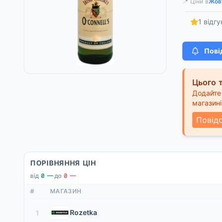
📍 Ціни в
Жов
1 відгу
Пові
Цього т
Додайте 
магазині
Повід
ПОРІВНЯННЯ ЦІН
від
₴ —
·
до
₴ —
#
МАГАЗИН
Rozetka
1