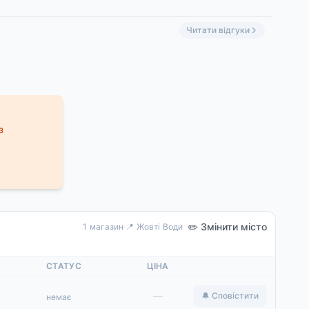
Читати відгуки
з
✏️ Змінити місто
1 магазин
·
📍 Жовті Води
СТАТУС
ЦІНА
—
🔔 Сповістити
немає