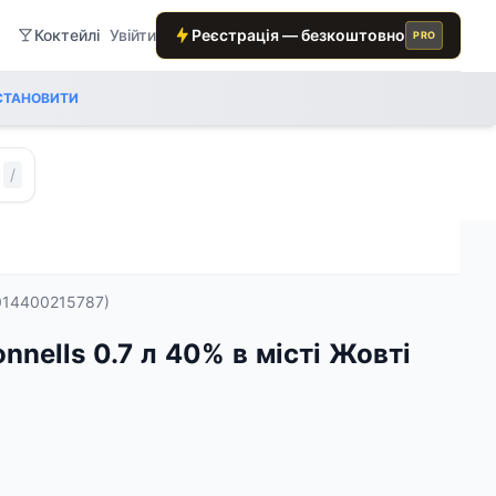
Коктейлі
Увійти
Реєстрація — безкоштовно
PRO
СТАНОВИТИ
/
(3014400215787)
onnells 0.7 л 40% в місті Жовті