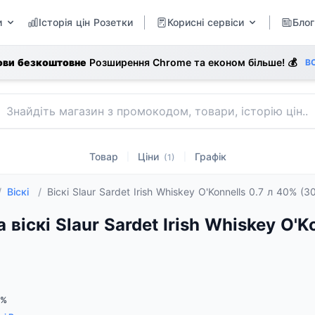
и
Історія цін Розетки
Корисні сервіси
Блог
ови безкоштовне
Розширення Chrome та економ більше! 💰
В
Товар
Ціни
Графік
|
|
(1)
/
Віскі
/
Віскі Slaur Sardet Irish Whiskey O'Konnells 0.7 л 40% 
а віскі Slaur Sardet Irish Whiskey O'K
0%