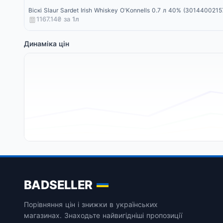
Віскі Slaur Sardet Irish Whiskey O'Konnells 0.7 л 40% (3014400215
1167.14₴ за
1
л
Динаміка цін
BADSELLER
Порівняння цін і знижки в українських
магазинах. Знаходьте найвигідніші пропозиції