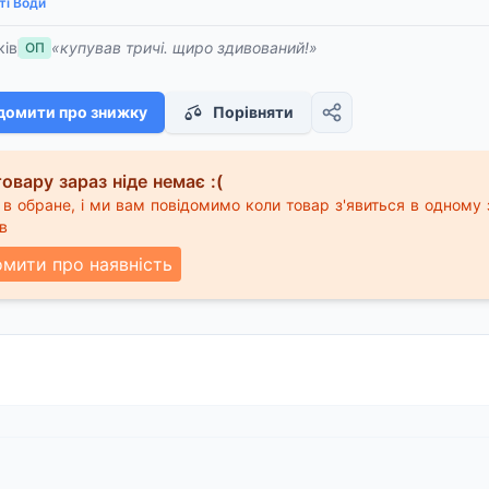
ті Води
ків
«купував тричі. щиро здивований!»
ОП
домити про знижку
Порівняти
овару зараз ніде немає :(
в обране, і ми вам повідомимо коли товар з'явиться в одному 
в
омити про наявність