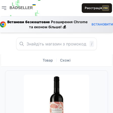
E
E
E
D
L
L
BADSELLER
Реєстрація
PRO
D
0
0
BADSELLER — порівняння цін і знижки
L
E
L
A
Встанови безкоштовне
Розширення Chrome
E
ВСТАНОВИТИ
та економ більше! 💰
R
D
/
Товар
Схожі
|