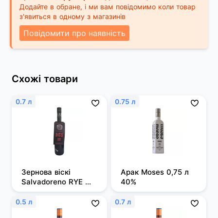
Додайте в обране, і ми вам повідомимо коли товар
з'явиться в одному з магазинів
Повідомити про наявність
Схожі товари
0.7 л
0.75 л
Зернова віскі 
Арак Moses 0,75 л 
Salvadoreno RYE 
40%
0,7л 50%
0.5 л
0.7 л