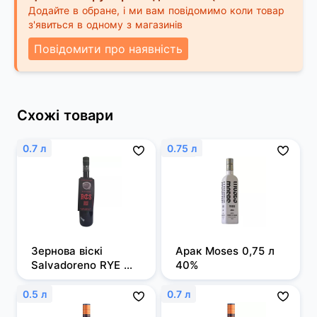
Додайте в обране, і ми вам повідомимо коли товар
з'явиться в одному з магазинів
Повідомити про наявність
Схожі товари
0.7 л
0.75 л
Зернова віскі 
Арак Moses 0,75 л 
Salvadoreno RYE 
40%
0,7л 50%
0.5 л
0.7 л