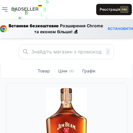
A
0
A
S
R
BADSELLER
Реєстрація
PRO
0
D
L
B
BADSELLER — порівняння цін і знижки
L
L
E
E
S
A
Встанови безкоштовне
Розширення Chrome
A
L
ВСТАНОВИТИ
E
та економ більше! 💰
/
Товар
Ціни
Графік
|
|
(1)