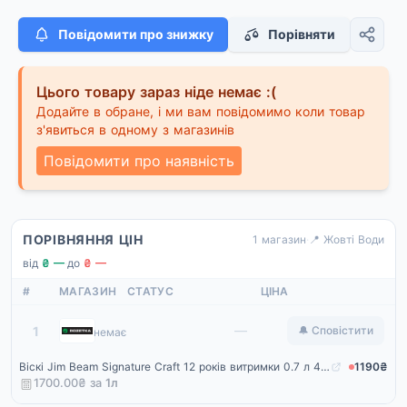
Повідомити про знижку
Порівняти
Цього товару зараз ніде немає :(
Додайте в обране, і ми вам повідомимо коли товар
з'явиться в одному з магазинів
Повідомити про наявність
ПОРІВНЯННЯ ЦІН
1 магазин
·
📍 Жовті Води
від
₴ —
·
до
₴ —
#
МАГАЗИН
СТАТУС
ЦІНА
Rozetka
—
1
🔔 Сповістити
немає
Віскі Jim Beam Signature Craft 12 років витримки 0.7 л 43% (5060045583659)
1190₴
1700.00₴ за
1
л