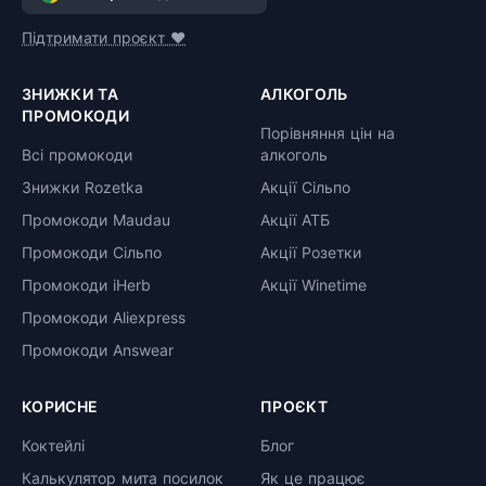
Підтримати проєкт ❤️
ЗНИЖКИ ТА
АЛКОГОЛЬ
ПРОМОКОДИ
Порівняння цін на
Всі промокоди
алкоголь
Знижки Rozetka
Акції Сільпо
Промокоди Maudau
Акції АТБ
Промокоди Сільпо
Акції Розетки
Промокоди iHerb
Акції Winetime
Промокоди Aliexpress
Промокоди Answear
КОРИСНЕ
ПРОЄКТ
Коктейлі
Блог
Калькулятор мита посилок
Як це працює