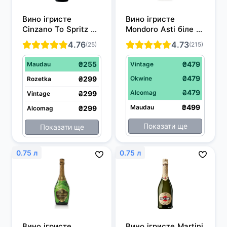
Вино ігристе 
Вино ігристе 
Cinzano To Spritz 
Mondoro Asti біле 
біле сухе 0.75 л 
солодке 0.75 л 7.5%
4.76
4.73
(25)
(215)
11.5%
₴255
₴479
Maudau
Vintage
₴479
₴299
Okwine
Rozetka
₴479
Alcomag
₴299
Vintage
₴499
Maudau
₴299
Alcomag
Показати ще
Показати ще
0.75 л
0.75 л
Вино ігристе 
Вино ігристе Martini 