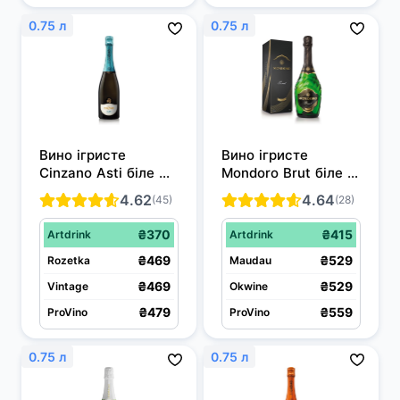
0.75 л
0.75 л
Вино ігристе 
Вино ігристе 
Cinzano Asti біле 
Mondoro Brut біле 
солодке 0.75 л 7%
брют 0.75 л 12%
4.62
4.64
(45)
(28)
₴370
₴415
Artdrink
Artdrink
₴469
₴529
Rozetka
Maudau
₴469
₴529
Vintage
Okwine
₴479
₴559
ProVino
ProVino
0.75 л
0.75 л