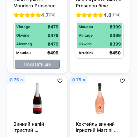
Mondoro Prosecco 
Prosecco біле 
біле сухе 0.75 л 11%
екстра сухе 0.75 л 
4.7
4.8
(74)
(104)
11.5%
₴479
₴399
Vintage
Maudau
₴479
₴399
Okwine
Vintage
₴479
₴399
Alcomag
Okwine
₴499
₴450
Maudau
Artdrink
Показати ще
0.75 л
0.75 л
Винний напій 
Коктейль винний 
ігристий 
ігристий Martini 
ароматизований 
Bellini рожеве 