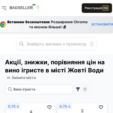
BADSELLER
Реєстрація
PRO
B
D
0
BADSELLER — порівняння цін і знижки
0
L
L
Встанови безкоштовне
Розширення Chrome
L
R
1
ВСТАНОВИТИ
1
0
та економ більше! 💰
A
R
0
R
B
A
L
A
R
L
D
E
/
D
E
A
E
L
R
E
Акції, знижки, порівняння цін на
вино ігристе в місті Жовті Води
✏️ Змінити місто
1
0.75 л
0.75 л