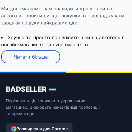
Ми допомагаємо вам знаходити кращі ціни на
алкоголь, робити вигідні покупки та заощаджувати
завдяки пошуку найкращих цін:
Зручно та просто порівнюйте ціни на алкоголь в
онлайн-магазинах та супермаркетах
Першим дізнавайтесь про вигідні пропозиції та
Читати більше
акції магазинів
Знаходьте знижки в популярних магазинах України
та купуйте алкоголь за найбільш вигідними цінами
Порівнюйте ціни на алкоголь в різних популярних
BADSELLER
магазинах: Maudau, Bayadera, Сільпо, Winetime,
Rozetka, Fozzy, АТБ, Варус, Vintage, Okwine, Alcomag,
Порівняння цін і знижки в українських
магазинах. Знаходьте найвигідніші пропозиції
Novus, Епіцентр, WineBest, Artdrink, ProVino та
та промокоди.
переглядайте історію зміни цін на алкоголь
Розширення для Chrome
Тепер підбор алкоголю під будь-який бюджет не