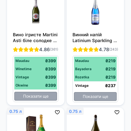
Вино ігристе Martini 
Винний напій 
Asti біле солодке 
Latinium Sparkling 
0.75 л 7.5%
біле напівсолодке 
4.86
4.78
(361)
(243)
0.75 л 8.5%
₴399
₴219
Maudau
Maudau
₴399
₴219
Winetime
Bayadera
₴399
₴219
Vintage
Rozetka
₴399
Okwine
₴237
Vintage
Показати ще
Показати ще
0.75 л
0.75 л