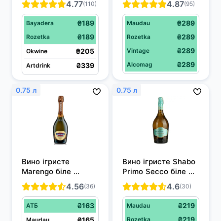
4.77
4.87
(110)
(95)
Фраголіно Fiorelli 
солодке 0.75 л 8%
Rosso червоний 
₴189
₴289
Bayadera
Maudau
солодке 0.75 л 7%
₴189
₴289
Rozetka
Rozetka
₴289
₴205
Vintage
Okwine
₴289
Alcomag
₴339
Artdrink
0.75 л
0.75 л
Вино ігристе 
Вино ігристе Shabo 
Marengo біле 
Primo Secco біле 
напівсолодке 0.75 л 
брют 0.75 л 11.8%
4.56
4.6
(36)
(30)
10-13.5%
₴163
₴219
АТБ
Maudau
₴219
₴165
Rozetka
Maudau