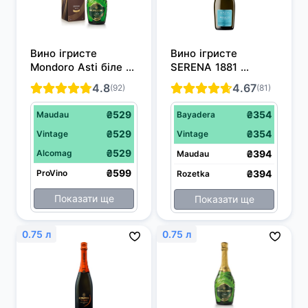
Вино ігристе 
Вино ігристе 
Mondoro Asti біле 
SERENA 1881 
солодке 0.75 л 7.5%
«Prosecco 
4.8
4.67
(92)
(81)
Frizzante» DOC 
Treviso сухе біле 
₴529
₴354
Maudau
Bayadera
0.75 л 10.5%
₴529
₴354
Vintage
Vintage
₴529
Alcomag
₴394
Maudau
₴599
ProVino
₴394
Rozetka
Показати ще
Показати ще
0.75 л
0.75 л