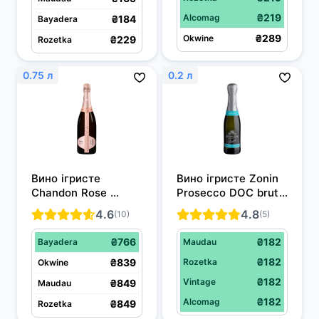
₴219
Alcomag
₴184
Bayadera
₴289
Okwine
₴229
Rozetka
0.75 л
0.2 л
Вино ігристе 
Вино ігристе Zonin 
Chandon Rose 
Prosecco DOC brut 
рожеве сухе 0.75 л 
біле сухе 0.2 л 11%
4.6
4.8
(10)
(5)
12%
₴766
₴182
Bayadera
Maudau
₴182
₴839
Rozetka
Okwine
₴182
Vintage
₴849
Maudau
₴182
Alcomag
₴849
Rozetka