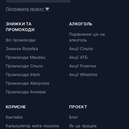
може бути простіше: Від класичних вин та пива до
Підтримати проєкт ❤️
ексклюзивних видів віскі та унікального алкоголю,
наш сайт пропонує всеохоплюючий перелік
ЗНИЖКИ ТА
АЛКОГОЛЬ
алкогольних напоїв, доступних у вашому регіоні.
ПРОМОКОДИ
Якщо ви шукаєте рідкісний сорт рому або бюджетну
Порівняння цін на
горілку, наш сайт легко допоможе вам порівняти ціни
Всі промокоди
алкоголь
та знайти найвигідніші умови купівлі. Завдяки нашій
Знижки Rozetka
Акції Сільпо
зручній системі пошуку, ви завжди зможете вибрати
Промокоди Maudau
Акції АТБ
найкращий алкоголь за найкращою ціною.
Промокоди Сільпо
Акції Розетки
Промокоди iHerb
Акції Winetime
Промокоди Aliexpress
Промокоди Answear
КОРИСНЕ
ПРОЄКТ
Коктейлі
Блог
Калькулятор мита посилок
Як це працює