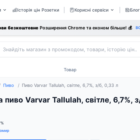
и
Історія цін Розетки
Корисні сервіси
Блог
ови безкоштовне
Розширення Chrome та економ більше! 💰
В
Товар
/
Пиво
/
Пиво Varvar Tallulah, світле, 6,7%, з/б, 0,33 л
а пиво Varvar Tallulah, світле, 6,7%, 
7%
омир