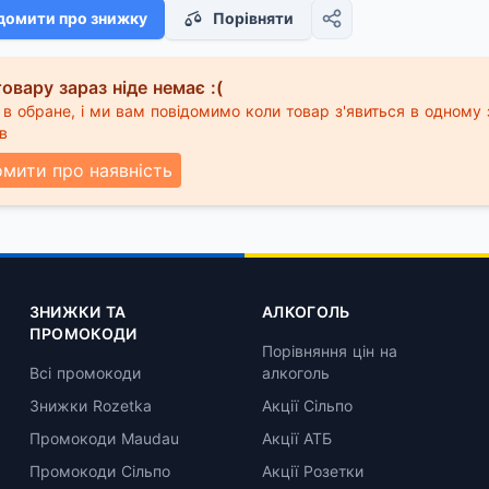
домити про знижку
Порівняти
овару зараз ніде немає :(
в обране, і ми вам повідомимо коли товар з'явиться в одному 
в
омити про наявність
ЗНИЖКИ ТА
АЛКОГОЛЬ
ПРОМОКОДИ
Порівняння цін на
Всі промокоди
алкоголь
Знижки Rozetka
Акції Сільпо
Промокоди Maudau
Акції АТБ
Промокоди Сільпо
Акції Розетки