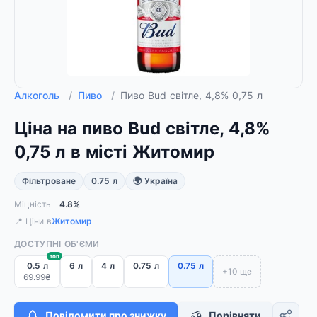
Алкоголь
/
Пиво
/
Пиво Bud світле, 4,8% 0,75 л
Ціна на пиво Bud світле, 4,8%
0,75 л в місті Житомир
Фільтроване
0.75 л
🌍 Україна
Міцність
4.8%
📍 Ціни в
Житомир
ДОСТУПНІ ОБ'ЄМИ
топ
0.5 л
6 л
4 л
0.75 л
0.75 л
+10 ще
69.99₴
Повідомити про знижку
Порівняти