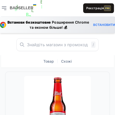
B
E
BADSELLER
Реєстрація
L
PRO
L
L
L
D
BADSELLER — порівняння цін і знижки
L
1
L
D
B
R
Встанови безкоштовне
Розширення Chrome
ВСТАНОВИТИ
L
та економ більше! 💰
0
0
A
A
E
/
Товар
Схожі
|