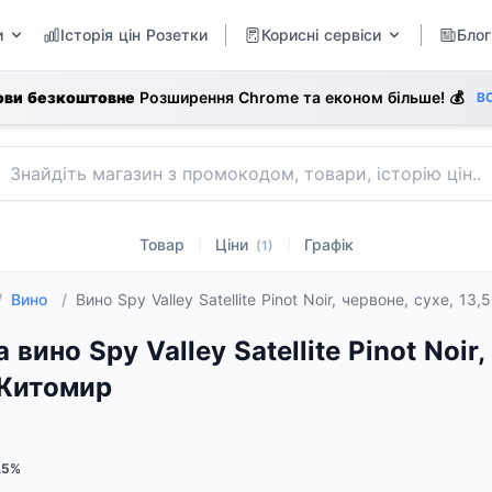
и
Історія цін Розетки
Корисні сервіси
Блог
ови безкоштовне
Розширення Chrome та економ більше! 💰
В
Товар
Ціни
Графік
|
|
(1)
/
Вино
/
Вино Spy Valley Satellite Pinot Noir, червоне, сухе, 13,
а вино Spy Valley Satellite Pinot Noir,
 Житомир
.5%