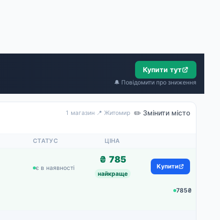
Купити тут
🔔 Повідомити про зниження
✏️ Змінити місто
1 магазин
·
📍 Житомир
СТАТУС
ЦІНА
₴ 785
Купити
є в наявності
найкраще
785₴