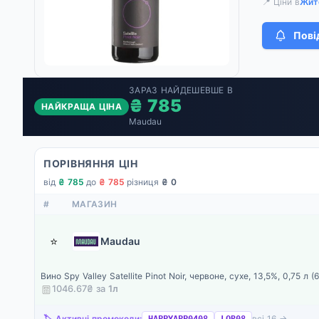
📍 Ціни в
Жит
Пові
ЗАРАЗ НАЙДЕШЕВШЕ В
₴ 785
НАЙКРАЩА ЦІНА
Maudau
ПОРІВНЯННЯ ЦІН
від
₴ 785
·
до
₴ 785
·
різниця
₴ 0
#
МАГАЗИН
⭐
Maudau
Вино Spy Valley Satellite Pinot Noir, червоне, сухе, 13,5%, 0,75 л (
1046.67₴ за
1
л
🏷️ Активні промокоди:
всі 16 →