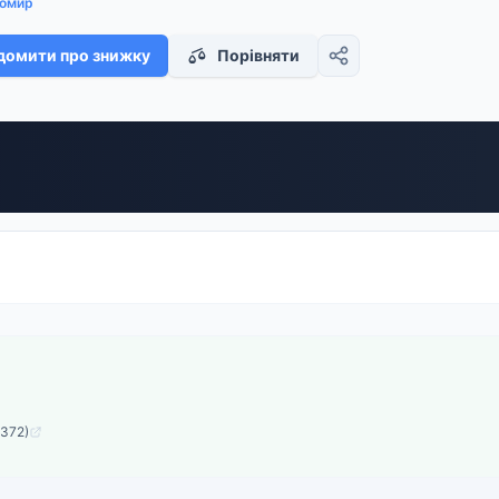
омир
домити про знижку
Порівняти
6372)