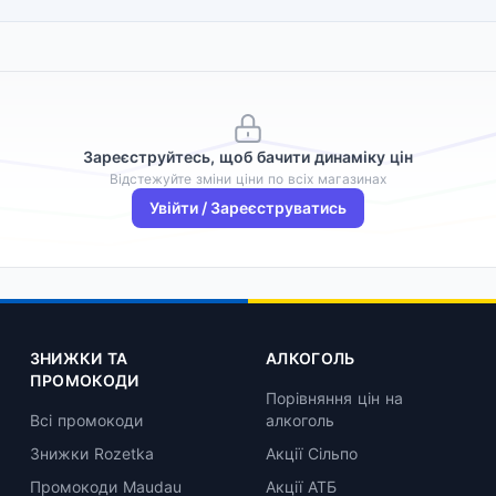
Зареєструйтесь, щоб бачити динаміку цін
Відстежуйте зміни ціни по всіх магазинах
Увійти / Зареєструватись
ЗНИЖКИ ТА
АЛКОГОЛЬ
ПРОМОКОДИ
Порівняння цін на
Всі промокоди
алкоголь
Знижки Rozetka
Акції Сільпо
Промокоди Maudau
Акції АТБ