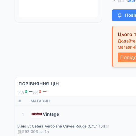
📍 Ціни в
Жит
Пові
Цього т
Додайте 
магазині
Повід
ПОРІВНЯННЯ ЦІН
від
₴ —
·
до
₴ —
#
МАГАЗИН
Vintage
1
Вино Et Cetera Aeroplane Cuvee Rouge 0,75л 15%
592.00₴ за
1
л