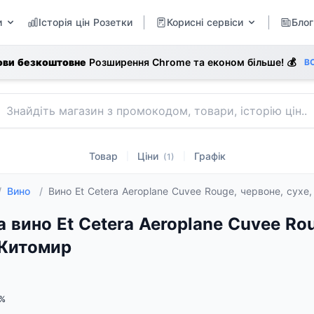
и
Історія цін Розетки
Корисні сервіси
Блог
ови безкоштовне
Розширення Chrome та економ більше! 💰
В
Товар
Ціни
Графік
|
|
(1)
/
Вино
/
Вино Et Cetera Aeroplane Cuvee Rouge, червоне, сухе,
а вино Et Cetera Aeroplane Cuvee Rou
 Житомир
%