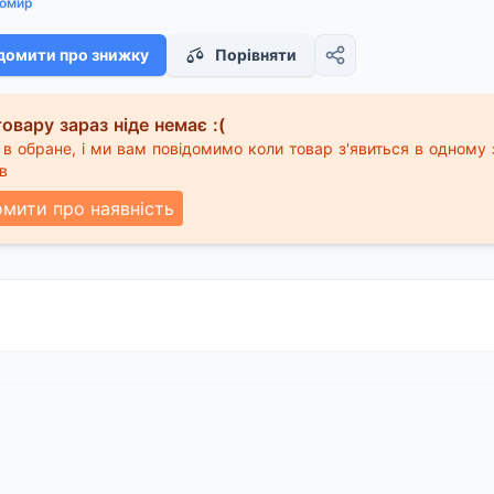
омир
домити про знижку
Порівняти
овару зараз ніде немає :(
в обране, і ми вам повідомимо коли товар з'явиться в одному 
в
омити про наявність