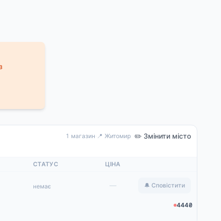
з
✏️ Змінити місто
1 магазин
·
📍 Житомир
СТАТУС
ЦІНА
—
🔔 Сповістити
немає
444₴