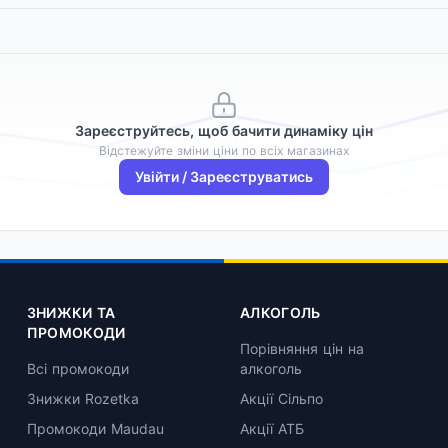
Зареєструйтесь, щоб бачити динаміку цін
Відстежуйте зміни ціни по всіх магазинах
Увійти / Зареєструватись
ЗНИЖКИ ТА
АЛКОГОЛЬ
ПРОМОКОДИ
Порівняння цін на
Всі промокоди
алкоголь
Знижки Rozetka
Акції Сільпо
Промокоди Maudau
Акції АТБ