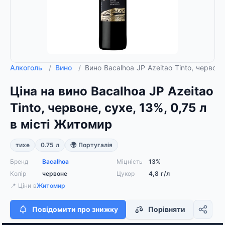
Алкоголь
/
Вино
/
Вино Bacalhoa JP Azeitao Tinto, червоне
Ціна на вино Bacalhoa JP Azeitao
Tinto, червоне, сухе, 13%, 0,75 л
в місті Житомир
тихе
0.75 л
🌍 Португалія
Бренд
Bacalhoa
Міцність
13%
Колір
червоне
Цукор
4,8 г/л
📍 Ціни в
Житомир
Повідомити про знижку
Порівняти