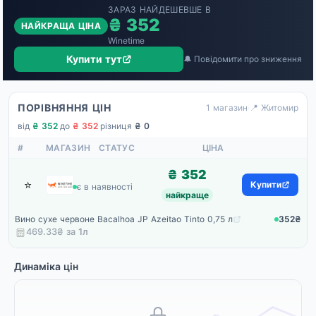
ЗАРАЗ НАЙДЕШЕВШЕ В
₴ 352
НАЙКРАЩА ЦІНА
Winetime
Купити тут
🔔 Повідомити про зниження
ПОРІВНЯННЯ ЦІН
1 магазин
·
📍 Житомир
від
₴ 352
·
до
₴ 352
·
різниця
₴ 0
#
МАГАЗИН
СТАТУС
ЦІНА
₴ 352
⭐
Winetime
Купити
є в наявності
найкраще
Вино сухе червоне Bacalhoa JP Azeitao Tinto 0,75 л
352₴
469.33₴ за
1
л
Динаміка цін