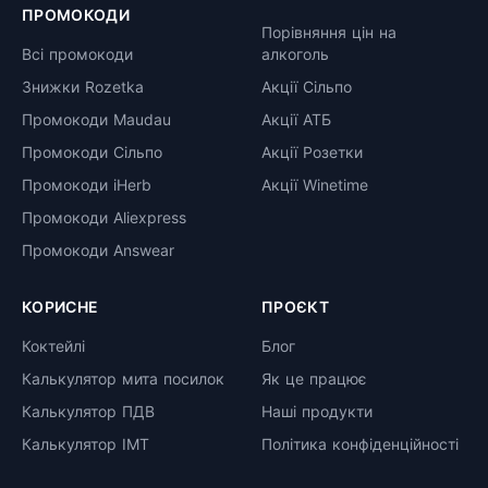
ПРОМОКОДИ
Порівняння цін на
Всі промокоди
алкоголь
Знижки Rozetka
Акції Сільпо
Промокоди Maudau
Акції АТБ
Промокоди Сільпо
Акції Розетки
Промокоди iHerb
Акції Winetime
Промокоди Aliexpress
Промокоди Answear
КОРИСНЕ
ПРОЄКТ
Коктейлі
Блог
Калькулятор мита посилок
Як це працює
Калькулятор ПДВ
Наші продукти
Калькулятор ІМТ
Політика конфіденційності