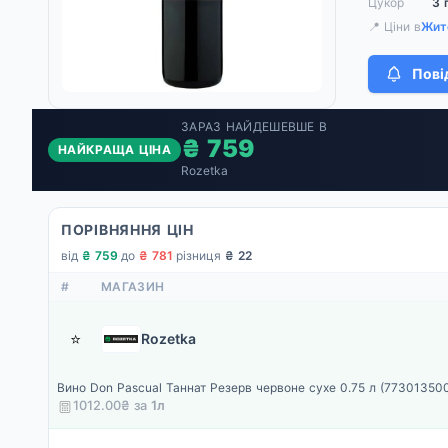
Цукор
3 
📍 Ціни в
Жит
Пові
ЗАРАЗ НАЙДЕШЕВШЕ В
₴ 759
НАЙКРАЩА ЦІНА
Rozetka
ПОРІВНЯННЯ ЦІН
від
₴ 759
·
до
₴ 781
·
різниця
₴ 22
#
МАГАЗИН
⭐
Rozetka
Вино Don Pascual Таннат Резерв червоне сухе 0.75 л (77301350
1012.00₴ за
1
л