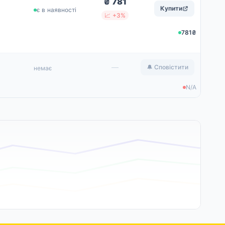
₴ 781
Купити
є в наявності
📈 +3%
781₴
—
🔔 Сповістити
немає
N/A