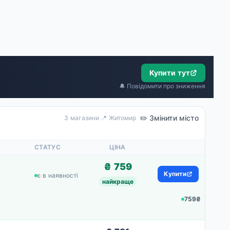
Купити тут
🔔 Повідомити про зниження
✏️ Змінити місто
3 магазини
·
📍 Житомир
СТАТУС
ЦІНА
₴ 759
Купити
є в наявності
найкраще
759₴