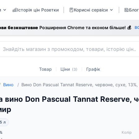
и
Історія цін Розетки
Корисні сервіси
Блог
ови безкоштовне
Розширення Chrome та економ більше! 💰
В
Товар
Ціни
Графік
|
|
(3)
/
Вино
/
Вино Don Pascual Tannat Reserve, червоне, сухе, 13%,
а вино Don Pascual Tannat Reserve, че
мир
5 л
%
Колір