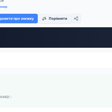
г/л
омир
домити про знижку
Порівняти
00462)