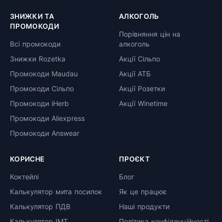
ЗНИЖКИ ТА
АЛКОГОЛЬ
ПРОМОКОДИ
Порівняння цін на
Всі промокоди
алкоголь
Знижки Rozetka
Акції Сільпо
Промокоди Maudau
Акції АТБ
Промокоди Сільпо
Акції Розетки
Промокоди iHerb
Акції Winetime
Промокоди Aliexpress
Промокоди Answear
КОРИСНЕ
ПРОЄКТ
Коктейлі
Блог
Калькулятор мита посилок
Як це працює
Калькулятор ПДВ
Наші продукти
Калькулятор ІМТ
Політика конфіденційності