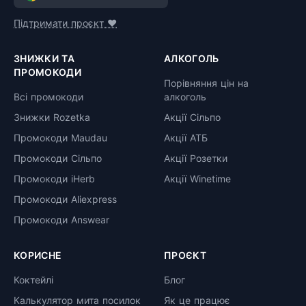
Підтримати проєкт ❤️
ЗНИЖКИ ТА
АЛКОГОЛЬ
ПРОМОКОДИ
Порівняння цін на
Всі промокоди
алкоголь
Знижки Rozetka
Акції Сільпо
Промокоди Maudau
Акції АТБ
Промокоди Сільпо
Акції Розетки
Промокоди iHerb
Акції Winetime
Промокоди Aliexpress
Промокоди Answear
КОРИСНЕ
ПРОЄКТ
Коктейлі
Блог
Калькулятор мита посилок
Як це працює