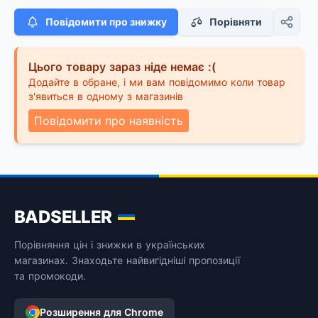
Повідомити про знижку
Порівняти
Цього товару зараз ніде немає :(
Додайте в обране, і ми вам повідомимо коли товар
з'явиться в одному з магазинів
Повідомити про наявність
BADSELLER
Порівняння цін і знижки в українських
магазинах. Знаходьте найвигідніші пропозиції
та промокоди.
Розширення для Chrome