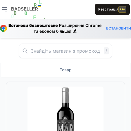
A
E
L
E
R
R
BADSELLER
D
Реєстрація
PRO
D
0
BADSELLER — порівняння цін і знижки
0
R
E
L
1
Встанови безкоштовне
Розширення Chrome
A
ВСТАНОВИТИ
1
R
та економ більше! 💰
/
Товар