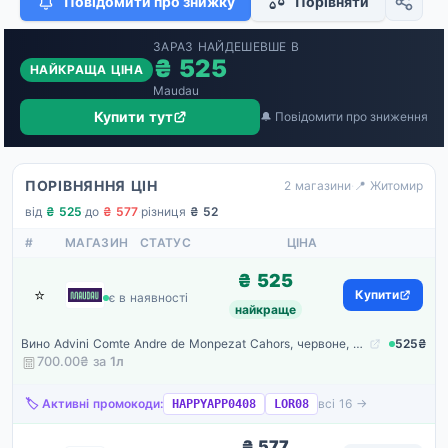
Повідомити про знижку
Порівняти
ЗАРАЗ НАЙДЕШЕВШЕ В
₴ 525
НАЙКРАЩА ЦІНА
Maudau
Купити тут
🔔 Повідомити про зниження
ПОРІВНЯННЯ ЦІН
2 магазини
·
📍 Житомир
від
₴ 525
·
до
₴ 577
·
різниця
₴ 52
#
МАГАЗИН
СТАТУС
ЦІНА
₴ 525
⭐
Maudau
Купити
є в наявності
найкраще
Вино Advini Comte Andre de Monpezat Cahors, червоне, сухе, 13%, 0,75 л (8000019704179)
525₴
700.00₴ за
1
л
🏷️ Активні промокоди:
всі 16 →
HAPPYAPP0408
LOR08
₴ 577