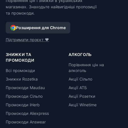
Порівняння цін і знижки в українських
магазинах. Знаходьте найвигідніші пропозиції
та промокоди.
Розширення для Chrome
Підтримати проєкт ❤️
ЗНИЖКИ ТА
АЛКОГОЛЬ
ПРОМОКОДИ
Порівняння цін на
Всі промокоди
алкоголь
Знижки Rozetka
Акції Сільпо
Промокоди Maudau
Акції АТБ
Промокоди Сільпо
Акції Розетки
Промокоди iHerb
Акції Winetime
Промокоди Aliexpress
Промокоди Answear