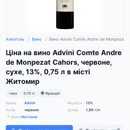
Алкоголь
/
Вино
/
Вино Advini Comte Andre de Monpezat Ca
Ціна на вино Advini Comte Andre
de Monpezat Cahors, червоне,
сухе, 13%, 0,75 л в місті
Житомир
тихе
0.75 л
🌍 Франція
Бренд
Advini
Міцність
13%
Колір
червоне
Цукор
1,89 г/л
📍 Ціни в
Житомир