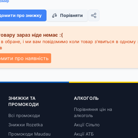
омир
домити про знижку
Порівняти
овару зараз ніде немає :(
в обране, і ми вам повідомимо коли товар з'явиться в одному 
в
омити про наявність
ЗНИЖКИ ТА
АЛКОГОЛЬ
ПРОМОКОДИ
Порівняння цін на
Всі промокоди
алкоголь
Знижки Rozetka
Акції Сільпо
Промокоди Maudau
Акції АТБ