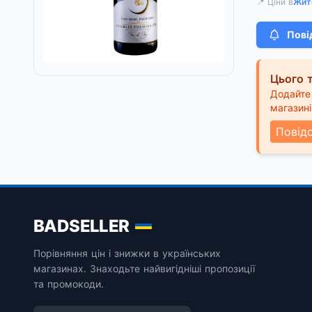
📍 Ціни в
Жит
Пові
Цього т
Додайте 
магазині
Повід
BADSELLER
Порівняння цін і знижки в українських
магазинах. Знаходьте найвигідніші пропозиції
та промокоди.