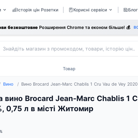
и
Історія цін Розетки
Корисні сервіси
Блог
ови безкоштовне
Розширення Chrome та економ більше! 💰
В
Товар
/
Вино
/
Вино Brocard Jean-Marc Chablis 1 Cru Vau de Vey 2020,
а вино Brocard Jean-Marc Chablis 1 C
, 0,75 л в місті Житомир
%