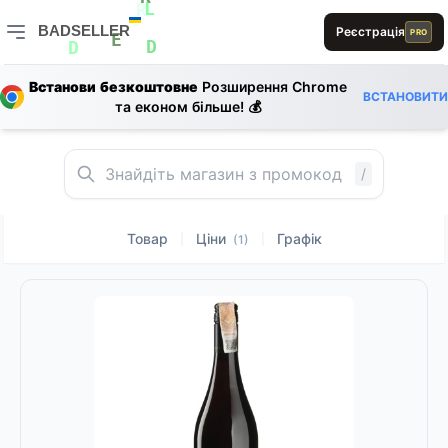
D
R
L
R
BADSELLER
Реєстрація
E
PRO
D
E
D
D
BADSELLER — порівняння цін і знижки
B
Встанови безкоштовне
Розширення Chrome
E
1
ВСТАНОВИТИ
та економ більше! 💰
D
/
Товар
Ціни
Графік
|
|
(1)