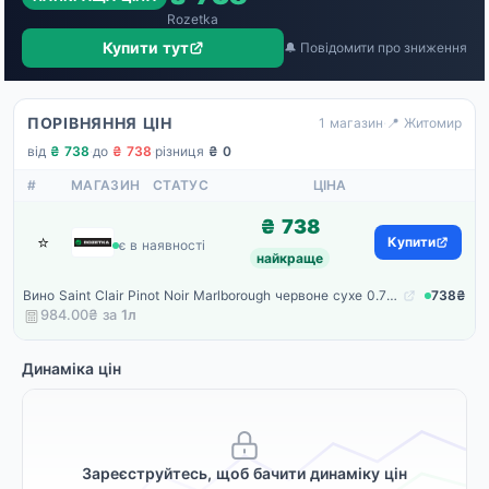
Rozetka
Купити тут
🔔 Повідомити про зниження
ПОРІВНЯННЯ ЦІН
1 магазин
·
📍 Житомир
від
₴ 738
·
до
₴ 738
·
різниця
₴ 0
#
МАГАЗИН
СТАТУС
ЦІНА
₴ 738
⭐
Rozetka
Купити
є в наявності
найкраще
Вино Saint Clair Pinot Noir Marlborough червоне сухе 0.75 л (9418076003671)
738₴
984.00₴ за
1
л
Динаміка цін
Зареєструйтесь, щоб бачити динаміку цін