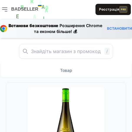
S
1
E
R
E
D
BADSELLER
Реєстрація
A
B
PRO
0
A
BADSELLER — порівняння цін і знижки
E
A
L
Встанови безкоштовне
Розширення Chrome
B
ВСТАНОВИТИ
та економ більше! 💰
/
Товар