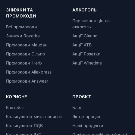
ЗНИЖКИ ТА
АЛКОГОЛЬ
ПРОМОКОДИ
Порівняння цін на
Всі промокоди
алкоголь
Знижки Rozetka
Акції Сільпо
Промокоди Maudau
Акції АТБ
Промокоди Сільпо
Акції Розетки
Промокоди iHerb
Акції Winetime
Промокоди Aliexpress
Промокоди Answear
КОРИСНЕ
ПРОЄКТ
Коктейлі
Блог
Калькулятор мита посилок
Як це працює
Калькулятор ПДВ
Наші продукти
Калькулятор ІМТ
Політика конфіденційності