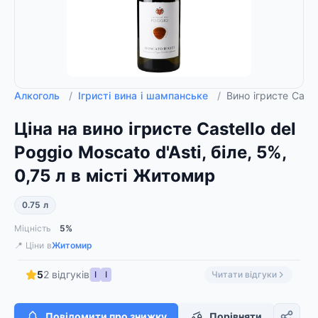
Алкоголь
/
Ігристі вина і шампанське
/
Вино ігристе Castel
Ціна на вино ігристе Castello del
Poggio Moscato d'Asti, біле, 5%,
0,75 л в місті Житомир
0.75 л
Міцність
5%
📍 Ціни в
Житомир
5
2 відгуків
І
І
Читати відгуки
Повідомити про знижку
Порівняти