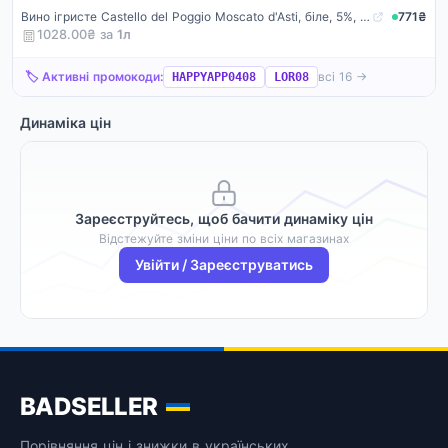
Вино ігристе Castello del Poggio Moscato d'Asti, біле, 5%, 0,75 л
771₴
1028.00₴ за
1
л
🏷️ Активні промокоди:
всі 16 →
HAPPYAPP0408
LOR08
Динаміка цін
Зареєструйтесь, щоб бачити динаміку цін
Відстежуйте зміни ціни по всіх магазинах
Увійти / Зареєструватись
BADSELLER
Порівняння цін і знижки в українських