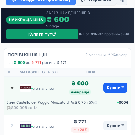
ЗАРАЗ НАЙДЕШЕВШЕ В
₴ 600
НАЙКРАЩА ЦІНА
Vintage
Купити тут
🔔 Повідомити про зниження
ПОРІВНЯННЯ ЦІН
2 магазини
·
📍 Житомир
від
₴ 600
·
до
₴ 771
·
різниця
₴ 171
#
МАГАЗИН
СТАТУС
ЦІНА
₴ 600
⭐
Vintage
Купити
є в наявності
найкраще
Вино Castello del Poggio Moscato d`Asti 0,75л 5%
600₴
800.00₴ за
1
л
₴ 771
Maudau
2
Купити
є в наявності
📈 +28%