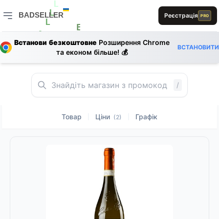
A
L
S
BADSELLER
Реєстрація
L
PRO
L
E
BADSELLER — порівняння цін і знижки
R
E
L
0
B
Встанови безкоштовне
Розширення Chrome
ВСТАНОВИТИ
та економ більше! 💰
/
Товар
Ціни
Графік
|
|
(2)