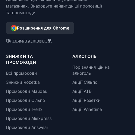
магазинах. Знаходьте найвигідніші пропозиції
та промокоди.
Розширення для Chrome
Підтримати проєкт ❤️
ЗНИЖКИ ТА
АЛКОГОЛЬ
ПРОМОКОДИ
Порівняння цін на
Всі промокоди
алкоголь
Знижки Rozetka
Акції Сільпо
Промокоди Maudau
Акції АТБ
Промокоди Сільпо
Акції Розетки
Промокоди iHerb
Акції Winetime
Промокоди Aliexpress
Промокоди Answear