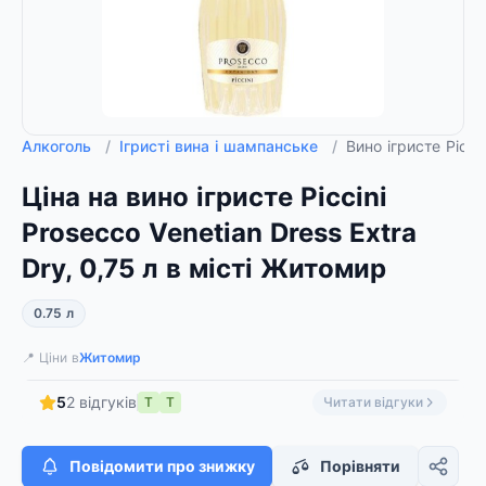
Алкоголь
/
Ігристі вина і шампанське
/
Вино ігристе Picci
Ціна на вино ігристе Piccini
Prosecco Venetian Dress Extra
Dry, 0,75 л в місті Житомир
0.75 л
📍 Ціни в
Житомир
5
2 відгуків
Т
Т
Читати відгуки
Повідомити про знижку
Порівняти