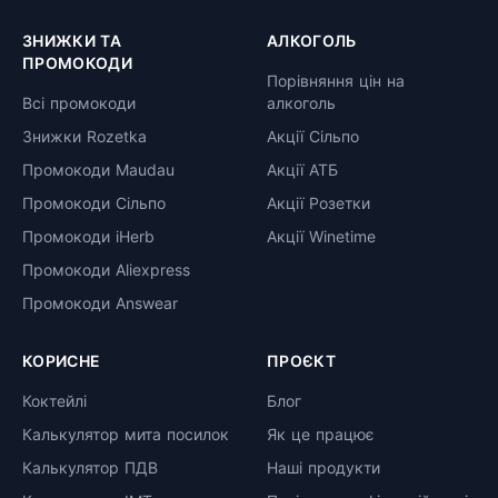
ЗНИЖКИ ТА
АЛКОГОЛЬ
ПРОМОКОДИ
Порівняння цін на
Всі промокоди
алкоголь
Знижки Rozetka
Акції Сільпо
Промокоди Maudau
Акції АТБ
Промокоди Сільпо
Акції Розетки
Промокоди iHerb
Акції Winetime
Промокоди Aliexpress
Промокоди Answear
КОРИСНЕ
ПРОЄКТ
Коктейлі
Блог
Калькулятор мита посилок
Як це працює
Калькулятор ПДВ
Наші продукти