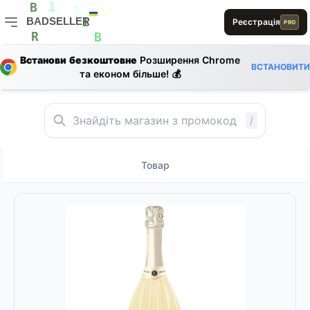
E
1
B
L
BADSELLER
Реєстрація
PRO
1
R
E
BADSELLER — порівняння цін і знижки
R
B
A
S
Встанови безкоштовне
Розширення Chrome
ВСТАНОВИТИ
E
та економ більше! 💰
/
Товар