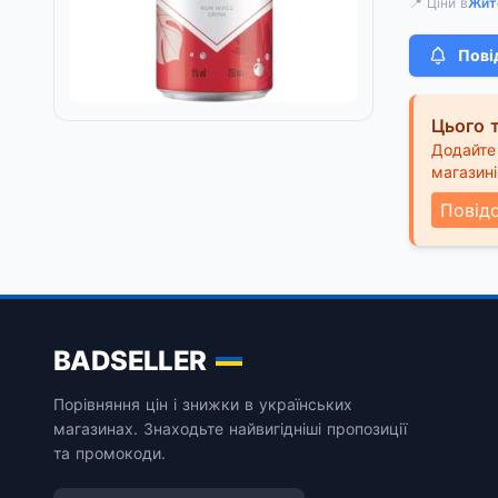
📍 Ціни в
Жит
Пові
Цього т
Додайте 
магазині
Повід
BADSELLER
Порівняння цін і знижки в українських
магазинах. Знаходьте найвигідніші пропозиції
та промокоди.