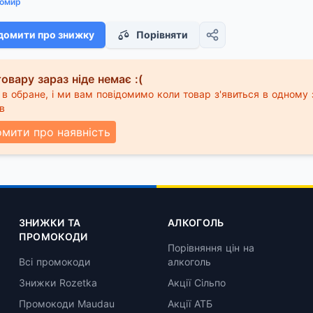
омир
домити про знижку
Порівняти
овару зараз ніде немає :(
в обране, і ми вам повідомимо коли товар з'явиться в одному 
в
омити про наявність
ЗНИЖКИ ТА
АЛКОГОЛЬ
ПРОМОКОДИ
Порівняння цін на
Всі промокоди
алкоголь
Знижки Rozetka
Акції Сільпо
Промокоди Maudau
Акції АТБ