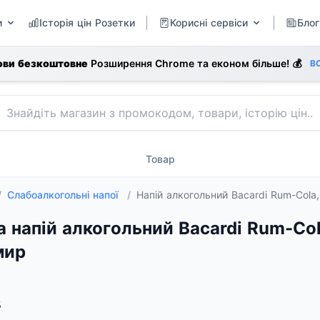
и
Історія цін Розетки
Корисні сервіси
Блог
ови безкоштовне
Розширення Chrome та економ більше! 💰
В
Товар
/
Слабоалкогольні напої
/
Напій алкогольний Bacardi Rum-Cola, 
а напій алкогольний Bacardi Rum-Cola,
мир
%