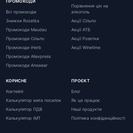
ПРОМОКОДИ
Порівняння цін на
Всі промокоди
алкоголь
Знижки Rozetka
Акції Сільпо
Промокоди Maudau
Акції АТБ
Промокоди Сільпо
Акції Розетки
Промокоди iHerb
Акції Winetime
Промокоди Aliexpress
Промокоди Answear
КОРИСНЕ
ПРОЄКТ
Коктейлі
Блог
Калькулятор мита посилок
Як це працює
Калькулятор ПДВ
Наші продукти
Калькулятор ІМТ
Політика конфіденційності