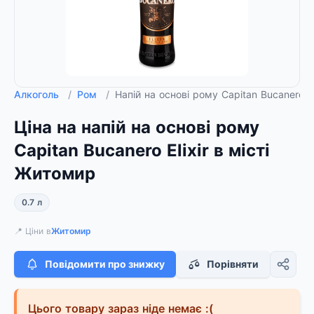
Алкоголь
/
Ром
/
Напій на основі рому Capitan Bucanero El
Ціна на напій на основі рому
Capitan Bucanero Elixir в місті
Житомир
0.7 л
📍 Ціни в
Житомир
Повідомити про знижку
Порівняти
Цього товару зараз ніде немає :(