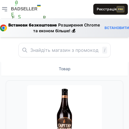
0
1
1
B
BADSELLER
Реєстрація
1
PRO
E
BADSELLER — порівняння цін і знижки
S
E
R
S
L
Встанови безкоштовне
Розширення Chrome
1
0
ВСТАНОВИТИ
та економ більше! 💰
B
L
E
/
Товар