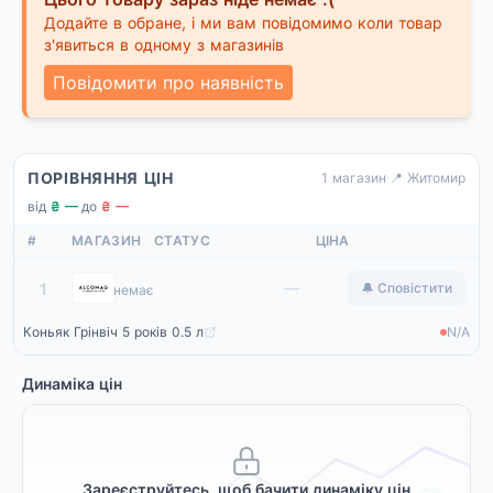
Додайте в обране, і ми вам повідомимо коли товар
з'явиться в одному з магазинів
Повідомити про наявність
ПОРІВНЯННЯ ЦІН
1 магазин
·
📍 Житомир
від
₴ —
·
до
₴ —
#
МАГАЗИН
СТАТУС
ЦІНА
Alcomag
—
1
🔔 Сповістити
немає
Коньяк Грінвіч 5 років 0.5 л
N/A
Динаміка цін
Зареєструйтесь, щоб бачити динаміку цін