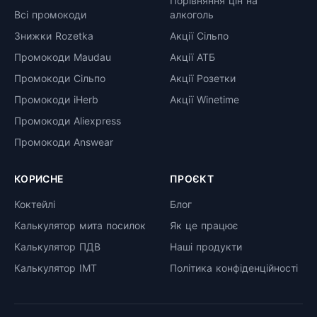
Порівняння цін на
Всі промокоди
алкоголь
Знижки Rozetka
Акції Сільпо
Промокоди Maudau
Акції АТБ
Промокоди Сільпо
Акції Розетки
Промокоди iHerb
Акції Winetime
Промокоди Aliexpress
Промокоди Answear
КОРИСНЕ
ПРОЄКТ
Коктейлі
Блог
Калькулятор мита посилок
Як це працює
Калькулятор ПДВ
Наші продукти
Калькулятор ІМТ
Політика конфіденційності