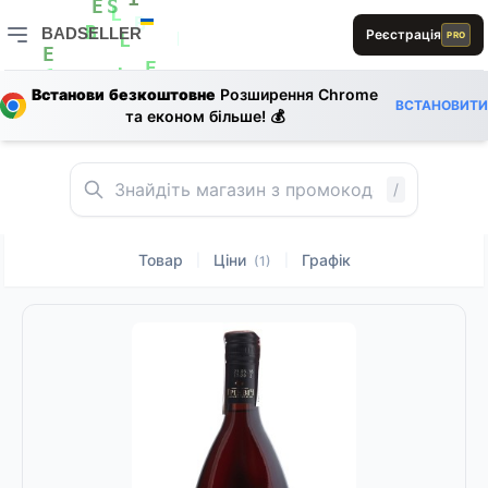
S
E
1
E
S
S
L
BADSELLER
Реєстрація
B
PRO
B
L
L
L
BADSELLER — порівняння цін і знижки
E
E
L
S
1
Встанови безкоштовне
Розширення Chrome
ВСТАНОВИТИ
E
та економ більше! 💰
R
/
Товар
Ціни
Графік
|
|
(1)