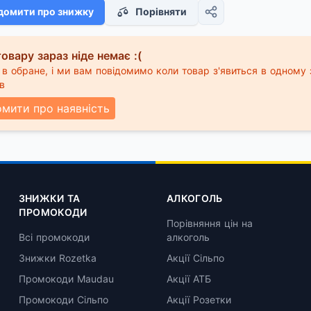
домити про знижку
Порівняти
овару зараз ніде немає :(
в обране, і ми вам повідомимо коли товар з'явиться в одному 
в
омити про наявність
ЗНИЖКИ ТА
АЛКОГОЛЬ
ПРОМОКОДИ
Порівняння цін на
Всі промокоди
алкоголь
Знижки Rozetka
Акції Сільпо
Промокоди Maudau
Акції АТБ
Промокоди Сільпо
Акції Розетки