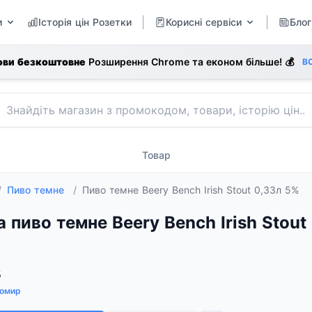
и
Історія цін Розетки
Корисні сервіси
Блог
ови безкоштовне
Розширення Chrome та економ більше! 💰
В
Товар
/
Пиво темне
/
Пиво темне Beery Bench Irish Stout 0,33л 5%
а пиво темне Beery Bench Irish Stou
%
омир